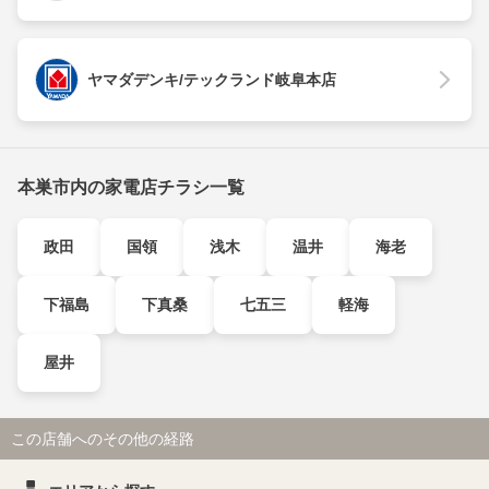
ヤマダデンキ/テックランド岐阜本店
本巣市内の家電店チラシ一覧
政田
国領
浅木
温井
海老
下福島
下真桑
七五三
軽海
屋井
この店舗へのその他の経路