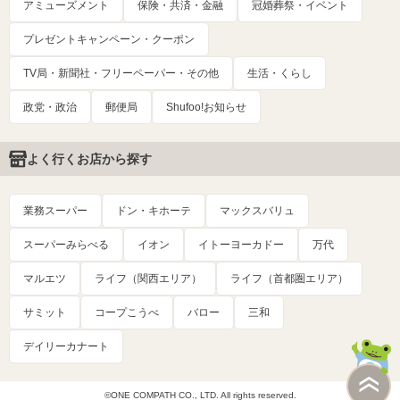
アミューズメント
保険・共済・金融
冠婚葬祭・イベント
プレゼントキャンペーン・クーポン
TV局・新聞社・フリーペーパー・その他
生活・くらし
政党・政治
郵便局
Shufoo!お知らせ
よく行くお店から探す
業務スーパー
ドン・キホーテ
マックスバリュ
スーパーみらべる
イオン
イトーヨーカドー
万代
マルエツ
ライフ（関西エリア）
ライフ（首都圏エリア）
サミット
コープこうべ
バロー
三和
デイリーカナート
©ONE COMPATH CO., LTD. All rights reserved.