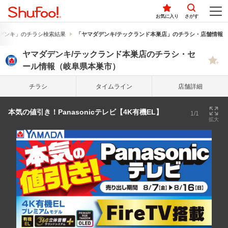
お気に入り
さがす
デンキ」のチラシ検索結果
「ヤマダデンキ/テックランド本巣店」のチラシ・店舗情報
ヤマダデンキ/テックランド本巣店のチラシ・セ
ール情報（岐阜県本巣市）
チラシ
タイム
ライン
店舗詳細
本気の値引き！Panasonicテレビ【4K有機EL】
1/1
拡大