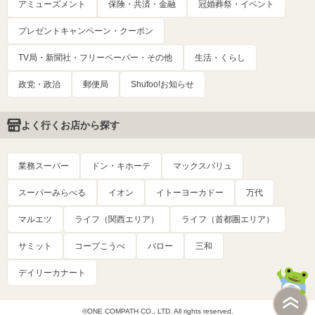
アミューズメント
保険・共済・金融
冠婚葬祭・イベント
プレゼントキャンペーン・クーポン
TV局・新聞社・フリーペーパー・その他
生活・くらし
政党・政治
郵便局
Shufoo!お知らせ
よく行くお店から探す
業務スーパー
ドン・キホーテ
マックスバリュ
スーパーみらべる
イオン
イトーヨーカドー
万代
マルエツ
ライフ（関西エリア）
ライフ（首都圏エリア）
サミット
コープこうべ
バロー
三和
デイリーカナート
©ONE COMPATH CO., LTD. All rights reserved.