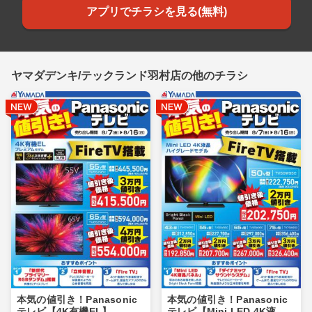
アプリでチラシを見る(無料)
ヤマダデンキ/テックランド羽村店の他のチラシ
本気の値引き！Panasonic
本気の値引き！Panasonic
テレビ【4K有機EL】
テレビ【Mini LED 4K液