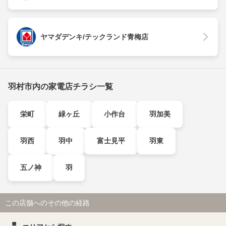
ヤマダデンキ/テックランド青梅店
羽村市内の家電店チラシ一覧
栄町
緑ヶ丘
小作台
羽加美
羽西
羽中
富士見平
羽東
五ノ神
羽
この店舗へのその他の経路