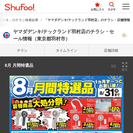
お気に入り
さがす
デンキ」のチラシ検索結果
「ヤマダデンキ/テックランド羽村店」のチラシ・店舗情報
ヤマダデンキ/テックランド羽村店のチラシ・セ
ール情報（東京都羽村市）
チラシ
タイム
ライン
店舗詳細
8月 月間特選品
1/1
拡大