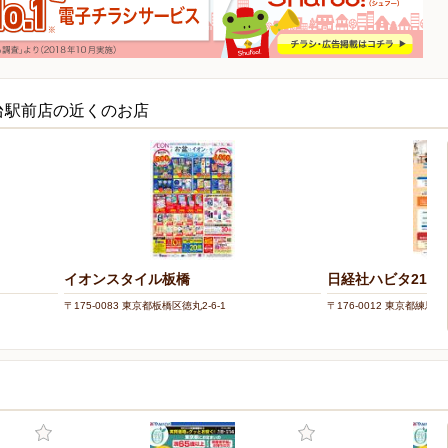
台駅前店の近くのお店
イオンスタイル板橋
日経社ハビタ21/
〒175-0083 東京都板橋区徳丸2-6-1
〒176-0012 東京都練馬区