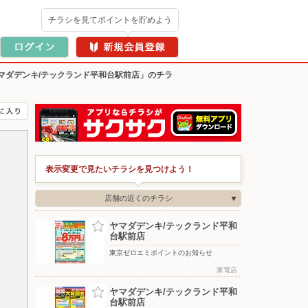
チラシを見てポイントを貯めよう
マダデンキ/テックランド平和台駅前店」のチラ
表示変更で見たいチラシを見つけよう！
店舗の近くのチラシ
ヤマダデンキ/テックランド平和
台駅前店
東京ゼロエミポイントのお知らせ
家電店
ヤマダデンキ/テックランド平和
台駅前店