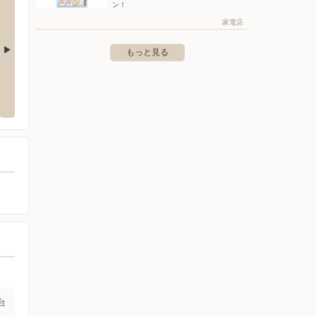
ン！
家電店
もっと見る
ックランド大泉学園店家
ヤマダデンキ/テックランド大泉学園店P
ヤマダ
C館
〒170-0
町6-1-1
〒178-0061 練馬区大泉学園町4-27-21
台