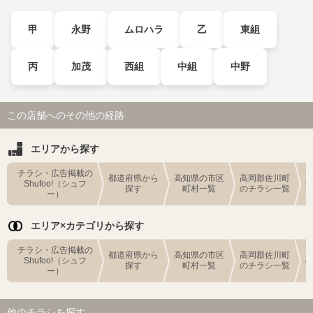
甲
永野
ムロハラ
乙
東組
丙
加茂
西組
中組
中野
この店舗へのその他の経路
エリアから探す
チラシ・広告掲載の
都道府県から
高知県の市区
高岡郡佐川町
Shufoo!（シュフ
探す
町村一覧
のチラシ一覧
ー）
エリア×カテゴリから探す
チラシ・広告掲載の
都道府県から
高知県の市区
高岡郡佐川町
Shufoo!（シュフ
探す
町村一覧
のチラシ一覧
ー）
他のチラシを探す