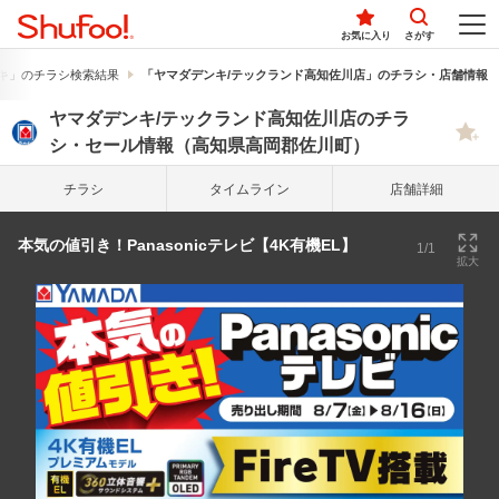
お気に入り
さがす
キ」のチラシ検索結果
「ヤマダデンキ/テックランド高知佐川店」のチラシ・店舗情報
ヤマダデンキ/テックランド高知佐川店のチラ
シ・セール情報（高知県高岡郡佐川町）
チラシ
タイム
ライン
店舗詳細
本気の値引き！Panasonicテレビ【4K有機EL】
1/1
拡大