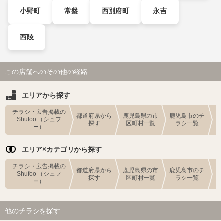
小野町
常盤
西別府町
永吉
西陵
この店舗へのその他の経路
エリアから探す
チラシ・広告掲載の
都道府県から
鹿児島県の市
鹿児島市のチ
Shufoo!（シュフ
探す
区町村一覧
ラシ一覧
ー）
エリア×カテゴリから探す
チラシ・広告掲載の
都道府県から
鹿児島県の市
鹿児島市のチ
Shufoo!（シュフ
探す
区町村一覧
ラシ一覧
ー）
他のチラシを探す