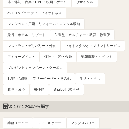
本・雑誌・音楽・DVD・映画・ゲーム
リサイクル
ヘルス&ビューティ・フィットネス
マンション・戸建・リフォーム・レンタル収納
旅行・ホテル・リゾート
学習塾・カルチャー・教育・教習所
レストラン・デリバリー・外食
フォトスタジオ・プリントサービス
アミューズメント
保険・共済・金融
冠婚葬祭・イベント
プレゼントキャンペーン・クーポン
TV局・新聞社・フリーペーパー・その他
生活・くらし
政党・政治
郵便局
Shufoo!お知らせ
よく行くお店から探す
業務スーパー
ドン・キホーテ
マックスバリュ