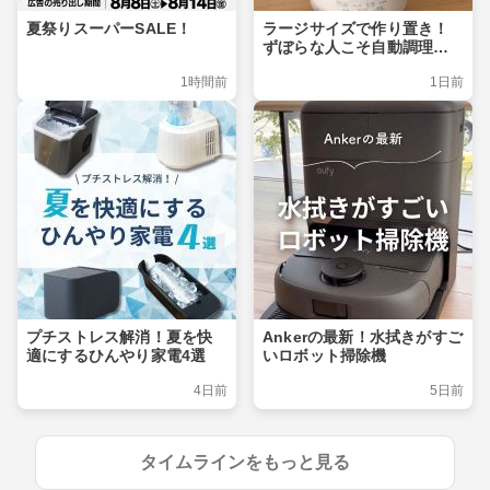
夏祭りスーパーSALE！
ラージサイズで作り置き！
ずぼらな人こそ自動調理ポ
ット
1時間前
1日前
プチストレス解消！夏を快
Ankerの最新！水拭きがすご
適にするひんやり家電4選
いロボット掃除機
4日前
5日前
タイムラインをもっと見る