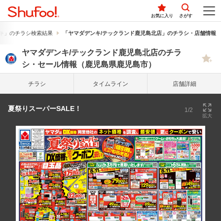
お気に入り
さがす
キ」のチラシ検索結果
「ヤマダデンキ/テックランド鹿児島北店」のチラシ・店舗情報
ヤマダデンキ/テックランド鹿児島北店のチラ
シ・セール情報（鹿児島県鹿児島市）
チラシ
タイム
ライン
店舗詳細
夏祭りスーパーSALE！
1/2
拡大