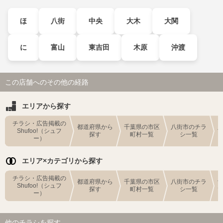
ほ
八街
中央
大木
大関
に
富山
東吉田
木原
沖渡
この店舗へのその他の経路
エリアから探す
チラシ・広告掲載の
都道府県から
千葉県の市区
八街市のチラ
Shufoo!（シュフ
探す
町村一覧
シ一覧
ー）
エリア×カテゴリから探す
チラシ・広告掲載の
都道府県から
千葉県の市区
八街市のチラ
Shufoo!（シュフ
探す
町村一覧
シ一覧
ー）
他のチラシを探す