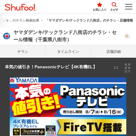
お気に入り
さがす
デンキ」のチラシ検索結果
「ヤマダデンキ/テックランド八街店」のチラシ・店舗情報
ヤマダデンキ/テックランド八街店のチラシ・セ
ール情報（千葉県八街市）
チラシ
タイム
ライン
店舗詳細
本気の値引き！Panasonicテレビ【4K有機EL】
1/1
拡大