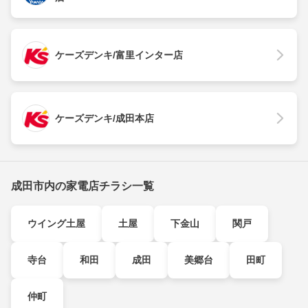
ケーズデンキ/富里インター店
ケーズデンキ/成田本店
成田市内の家電店チラシ一覧
ウイング土屋
土屋
下金山
関戸
寺台
和田
成田
美郷台
田町
仲町