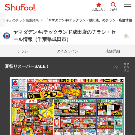
お気に入り
さがす
デンキ」のチラシ検索結果
「ヤマダデンキ/テックランド成田店」のチラシ・店舗情報
ヤマダデンキ/テックランド成田店のチラシ・セ
ール情報（千葉県成田市）
チラシ
タイム
ライン
店舗詳細
夏祭りスーパーSALE！
1/2
拡大