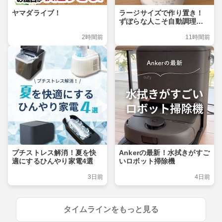
ヤマダライブ！
ラージサイズで作り置き！
ずぼらな人こそ自動調理ポ
ット
2時間前
11時間前
プチストレス解消！夏を快
Ankerの最新！水拭きがすご
適にするひんやり家電4選
いロボット掃除機
3日前
4日前
タイムラインをもっと見る