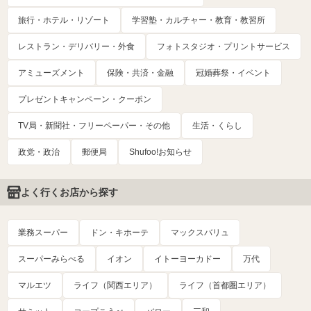
旅行・ホテル・リゾート
学習塾・カルチャー・教育・教習所
レストラン・デリバリー・外食
フォトスタジオ・プリントサービス
アミューズメント
保険・共済・金融
冠婚葬祭・イベント
プレゼントキャンペーン・クーポン
TV局・新聞社・フリーペーパー・その他
生活・くらし
政党・政治
郵便局
Shufoo!お知らせ
よく行くお店から探す
業務スーパー
ドン・キホーテ
マックスバリュ
スーパーみらべる
イオン
イトーヨーカドー
万代
マルエツ
ライフ（関西エリア）
ライフ（首都圏エリア）