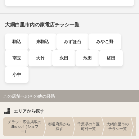
大網白里市内の家電店チラシ一覧
駒込
東駒込
みずほ台
みやこ野
南玉
大竹
永田
池田
経田
小中
この店舗へのその他の経路
エリアから探す
チラシ・広告掲載の
都道府県から
千葉県の市区
大網白里市の
Shufoo!（シュフ
探す
町村一覧
チラシ一覧
ー）