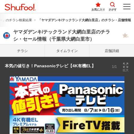
お気に入り
さがす
キ」のチラシ検索結果
「ヤマダデンキ/テックランド大網白里店」のチラシ・店舗情報
ヤマダデンキ/テックランド大網白里店のチラ
シ・セール情報（千葉県大網白里市）
チラシ
タイム
ライン
店舗詳細
本気の値引き！Panasonicテレビ【4K有機EL】
1/1
拡大