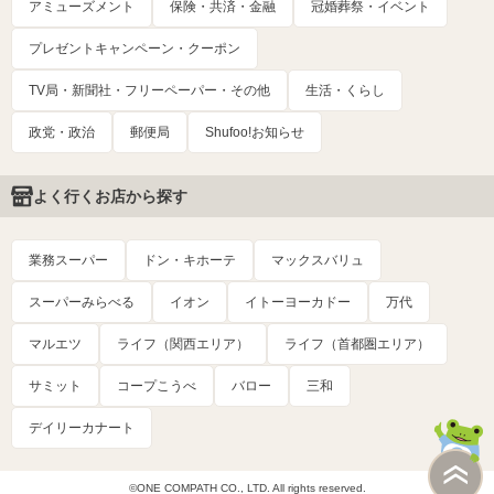
アミューズメント
保険・共済・金融
冠婚葬祭・イベント
プレゼントキャンペーン・クーポン
TV局・新聞社・フリーペーパー・その他
生活・くらし
政党・政治
郵便局
Shufoo!お知らせ
よく行くお店から探す
業務スーパー
ドン・キホーテ
マックスバリュ
スーパーみらべる
イオン
イトーヨーカドー
万代
マルエツ
ライフ（関西エリア）
ライフ（首都圏エリア）
サミット
コープこうべ
バロー
三和
デイリーカナート
©ONE COMPATH CO., LTD. All rights reserved.