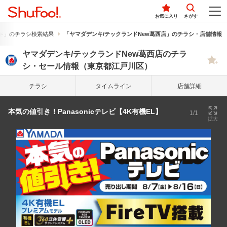
お気に入り
さがす
キ」のチラシ検索結果
「ヤマダデンキ/テックランドNew葛西店」のチラシ・店舗情報
ヤマダデンキ/テックランドNew葛西店のチラ
シ・セール情報（東京都江戸川区）
チラシ
タイム
ライン
店舗詳細
本気の値引き！Panasonicテレビ【4K有機EL】
1/1
拡大