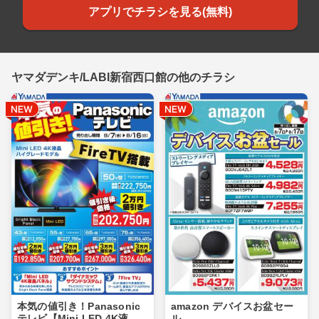
アプリでチラシを見る(無料)
ヤマダデンキ/LABI新宿西口館の他のチラシ
本気の値引き！Panasonic
amazon デバイスお盆セー
テレビ【Mini LED 4K液
ル