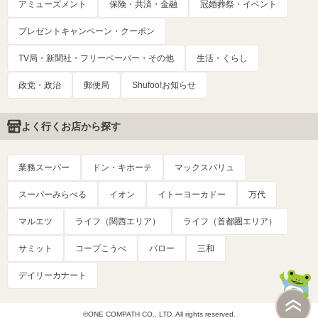
アミューズメント
保険・共済・金融
冠婚葬祭・イベント
プレゼントキャンペーン・クーポン
TV局・新聞社・フリーペーパー・その他
生活・くらし
政党・政治
郵便局
Shufoo!お知らせ
よく行くお店から探す
業務スーパー
ドン・キホーテ
マックスバリュ
スーパーみらべる
イオン
イトーヨーカドー
万代
マルエツ
ライフ（関西エリア）
ライフ（首都圏エリア）
サミット
コープこうべ
バロー
三和
デイリーカナート
©ONE COMPATH CO., LTD. All rights reserved.