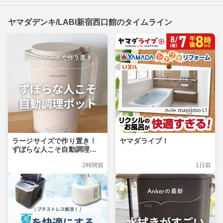
ヤマダデンキ/LABI新宿西口館のタイムライン
ラージサイズで作り置き！
ヤマダライブ！
ずぼらな人こそ自動調理ポ
ット
2時間前
1日前