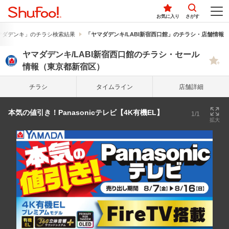
お気に入り
さがす
マダデンキ」のチラシ検索結果
「ヤマダデンキ/LABI新宿西口館」のチラシ・店舗情報
ヤマダデンキ/LABI新宿西口館のチラシ・セール
情報（東京都新宿区）
チラシ
タイム
ライン
店舗詳細
本気の値引き！Panasonicテレビ【4K有機EL】
1/1
拡大