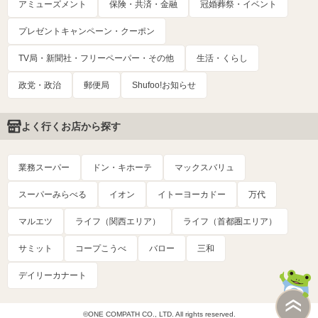
アミューズメント
保険・共済・金融
冠婚葬祭・イベント
プレゼントキャンペーン・クーポン
TV局・新聞社・フリーペーパー・その他
生活・くらし
政党・政治
郵便局
Shufoo!お知らせ
よく行くお店から探す
業務スーパー
ドン・キホーテ
マックスバリュ
スーパーみらべる
イオン
イトーヨーカドー
万代
マルエツ
ライフ（関西エリア）
ライフ（首都圏エリア）
サミット
コープこうべ
バロー
三和
デイリーカナート
©ONE COMPATH CO., LTD. All rights reserved.