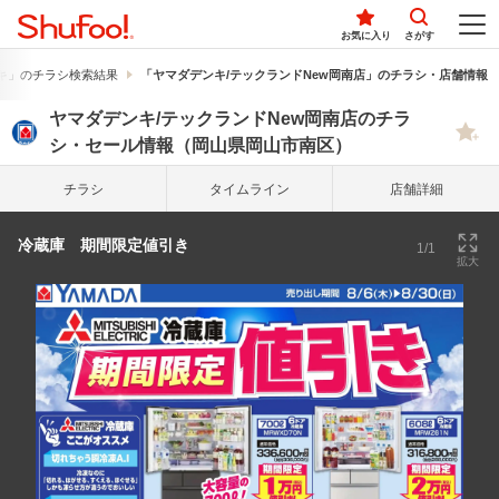
お気に入り
さがす
キ」のチラシ検索結果
「ヤマダデンキ/テックランドNew岡南店」のチラシ・店舗情報
ヤマダデンキ/テックランドNew岡南店のチラ
シ・セール情報（岡山県岡山市南区）
チラシ
タイム
ライン
店舗詳細
冷蔵庫 期間限定値引き
1/1
拡大