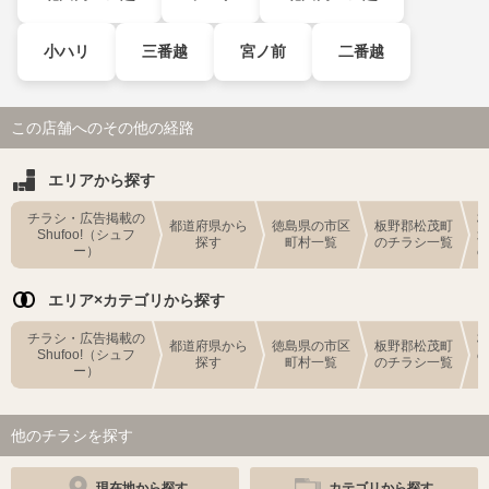
小ハリ
三番越
宮ノ前
二番越
この店舗へのその他の経路
エリアから探す
チラシ・広告掲載の
都道府県から
徳島県の市区
板野郡松茂町
Shufoo!（シュフ
探す
町村一覧
のチラシ一覧
ー）
エリア×カテゴリから探す
チラシ・広告掲載の
都道府県から
徳島県の市区
板野郡松茂町
Shufoo!（シュフ
探す
町村一覧
のチラシ一覧
ー）
他のチラシを探す
現在地から探す
カテゴリから探す