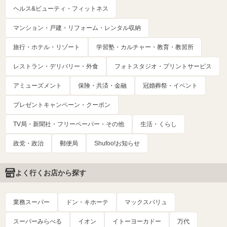
ヘルス&ビューティ・フィットネス
マンション・戸建・リフォーム・レンタル収納
旅行・ホテル・リゾート
学習塾・カルチャー・教育・教習所
レストラン・デリバリー・外食
フォトスタジオ・プリントサービス
アミューズメント
保険・共済・金融
冠婚葬祭・イベント
プレゼントキャンペーン・クーポン
TV局・新聞社・フリーペーパー・その他
生活・くらし
政党・政治
郵便局
Shufoo!お知らせ
よく行くお店から探す
業務スーパー
ドン・キホーテ
マックスバリュ
スーパーみらべる
イオン
イトーヨーカドー
万代