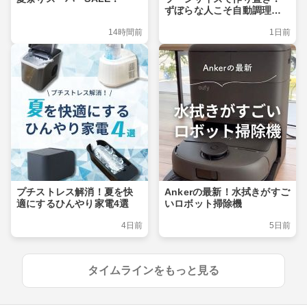
ずぼらな人こそ自動調理ポ
ット
14時間前
1日前
プチストレス解消！夏を快
Ankerの最新！水拭きがすご
適にするひんやり家電4選
いロボット掃除機
4日前
5日前
タイムラインをもっと見る