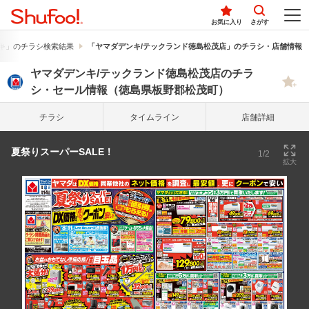
お気に入り
さがす
キ」のチラシ検索結果
「ヤマダデンキ/テックランド徳島松茂店」のチラシ・店舗情報
ヤマダデンキ/テックランド徳島松茂店のチラ
シ・セール情報（徳島県板野郡松茂町）
チラシ
タイム
ライン
店舗詳細
夏祭りスーパーSALE！
1/2
拡大