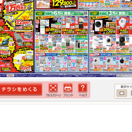
表示サ
！