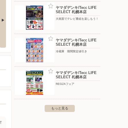
ヤマダデンキ/Tecc LIFE
SELECT 札幌本店
大画面でテレビ番組を楽しもう！
クランド札幌苗穂店
ヤマダデンキ/テックランド札幌月寒店
ヤマダ
ヤマダデンキ/Tecc LIFE
来2条1-1-16
〒062-0051 札幌市豊平区月寒東1条12-1-1
〒063-0
SELECT 札幌本店
冷蔵庫 期間限定値引き
ヤマダデンキ/Tecc LIFE
SELECT 札幌本店
REGZAフェア
もっと見る
T