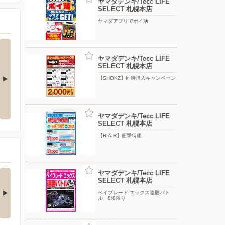
ヤマダデンキ/Tecc LIFE
SELECT 札幌本店
ヤマダアプリでポイ活
ヤマダデンキ/Tecc LIFE
SELECT 札幌本店
【SHOKZ】同時購入キャンペーン
ス連勝バト
CACORNE体験会 8/9限り
キラガチャシール＆モンコレ体験
会 8/11限り
ヤマダデンキ/Tecc LIFE
SELECT 札幌本店
【RIAIR】衝撃特価
チストレス解消！夏
Ankerの最新！水拭き
ヤマダデンキ/Tecc LIFE
SELECT 札幌本店
快適にするひん…
がすごいロボット…
□■□■□■□■□■□■□■□■□■□
□■□■□■□■□■□■□■□■□■□■□
ベイブレード エックス連勝バト
ル 8/8限り
…
■…
4日前
5日前