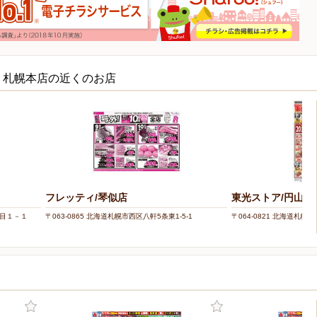
ECT 札幌本店の近くのお店
フレッティ/琴似店
東光ストア/円山店
丁目１－１
〒063-0865 北海道札幌市西区八軒5条東1-5-1
〒064-0821 北海道札幌市