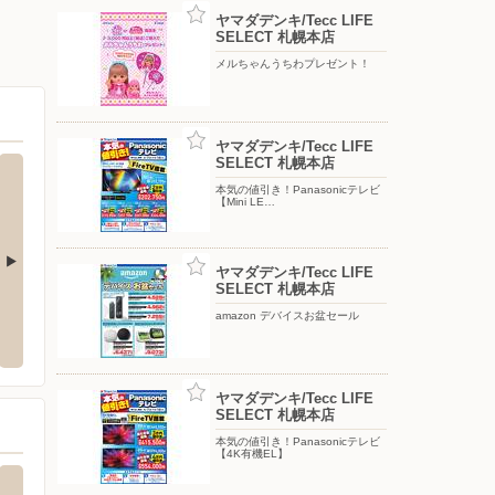
ヤマダデンキ/Tecc LIFE
SELECT 札幌本店
メルちゃんうちわプレゼント！
ヤマダデンキ/Tecc LIFE
SELECT 札幌本店
本気の値引き！Panasonicテレビ
【Mini LE…
ヤマダデンキ/Tecc LIFE
SELECT 札幌本店
東光ストア/北栄店
東光ス
amazon デバイスお盆セール
中央区北1条西24-4-1
〒065-0027 北海道札幌市東区北27条東1-3-1
〒003-
ヤマダデンキ/Tecc LIFE
SELECT 札幌本店
本気の値引き！Panasonicテレビ
【4K有機EL】