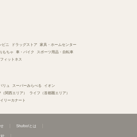
ンビニ
ドラッグストア
家具・ホームセンター
おもちゃ
車・バイク
スポーツ用品・自転車
フィットネス
バリュ
スーパーみらべる
イオン
フ（関西エリア）
ライフ（首都圏エリア）
イリーカナート
せ
Shufoo!とは
方針