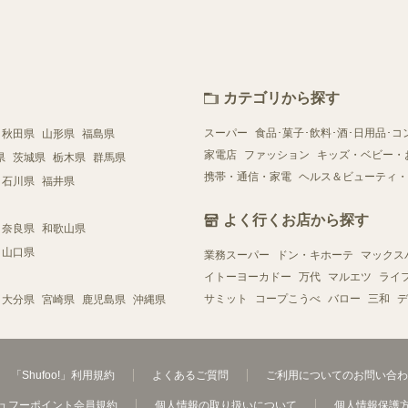
。
カテゴリから探す
スーパー
食品･菓子･飲料･酒･日用品･コ
秋田県
山形県
福島県
家電店
ファッション
キッズ・ベビー・
県
茨城県
栃木県
群馬県
携帯・通信・家電
ヘルス＆ビューティ・
石川県
福井県
よく行くお店から探す
奈良県
和歌山県
山口県
業務スーパー
ドン・キホーテ
マックス
イトーヨーカドー
万代
マルエツ
ライ
サミット
コープこうべ
バロー
三和
デ
大分県
宮崎県
鹿児島県
沖縄県
「Shufoo!」利用規約
よくあるご質問
ご利用についてのお問い合わ
ュフーポイント会員規約
個人情報の取り扱いについて
個人情報保護