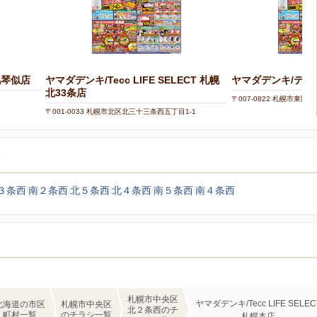
幌琴似店
ヤマダデンキ/Tecc LIFE SELECT 札幌
ヤマダデンキ/テッ
北33条店
〒007-0822 札幌市東区東雁
〒001-0033 札幌市北区北三十三条西五丁目1-1
覧
３条西
南２条西
北５条西
北４条西
南５条西
南４条西
札幌市中央区
ヤマダデンキ/Tecc LIFE SELEC
北海道の市区
札幌市中央区
北２条西のチ
町村一覧
のチラシ一覧
札幌本店