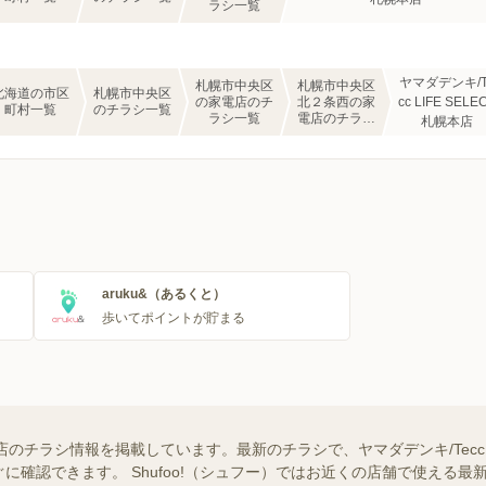
ラシ一覧
ヤマダデンキ/T
札幌市中央区
札幌市中央区
北海道の市区
札幌市中央区
の家電店のチ
北２条西の家
cc LIFE SELE
町村一覧
のチラシ一覧
ラシ一覧
電店のチラシ
札幌本店
一覧
aruku&（あるくと）
歩いてポイントが貯まる
 札幌本店のチラシ情報を掲載しています。最新のチラシで、ヤマダデンキ/Tecc 
に確認できます。 Shufoo!（シュフー）ではお近くの店舗で使える