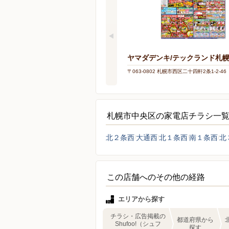
ヤマダデンキ/テックランド札
〒063-0802 札幌市西区二十四軒2条1-2-46
札幌市中央区の家電店チラシ一
北２条西
大通西
北１条西
南１条西
北
この店舗へのその他の経路
エリアから探す
チラシ・広告掲載の
都道府県から
Shufoo!（シュフ
探す