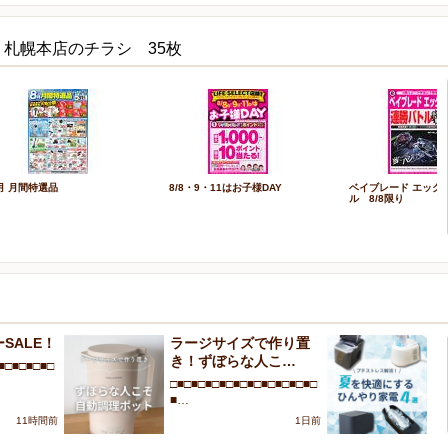
ECT 札幌本店のチラシ 35枚
月 月間特選品
8/8・9・11はお子様DAY
ベイブレード エック
ル 8/8限り
SALE！
ラージサイズで作り置
プ
き！ずぼらな人こ…
を
■□■□■□■□
□■□■□■□■□■□■□■□■□■□■□
□■
■…
■
11時間前
1日前