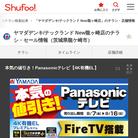
お気に入り
さがす
」のチラシ検索結果
「ヤマダデンキ/テックランド New龍ヶ崎店」のチラシ・店舗情報
ヤマダデンキ/テックランド New龍ヶ崎店のチラ
シ・セール情報（茨城県龍ケ崎市）
チラシ
タイム
ライン
店舗詳細
本気の値引き！Panasonicテレビ【4K有機EL】
1/1
拡大