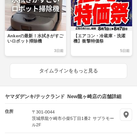
Ankerの最新！水拭きがすご
【エアコン・冷蔵庫・洗濯
いロボット掃除機
機】衝撃特価祭
3日前
5日前
タイムラインをもっと見る
ヤマダデンキ/テックランド New龍ヶ崎店の店舗詳細
住所
〒301-0044
茨城県龍ケ崎市小柴5丁目1番2 サプラモー
ル2F