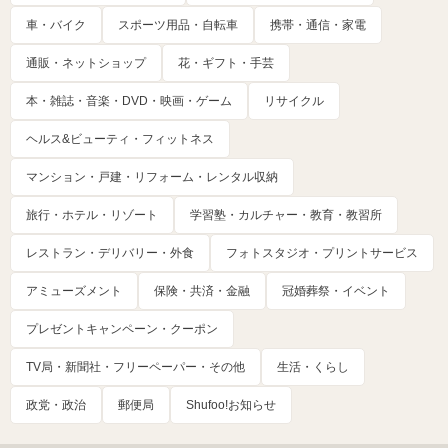
車・バイク
スポーツ用品・自転車
携帯・通信・家電
通販・ネットショップ
花・ギフト・手芸
本・雑誌・音楽・DVD・映画・ゲーム
リサイクル
ヘルス&ビューティ・フィットネス
マンション・戸建・リフォーム・レンタル収納
旅行・ホテル・リゾート
学習塾・カルチャー・教育・教習所
レストラン・デリバリー・外食
フォトスタジオ・プリントサービス
アミューズメント
保険・共済・金融
冠婚葬祭・イベント
プレゼントキャンペーン・クーポン
TV局・新聞社・フリーペーパー・その他
生活・くらし
政党・政治
郵便局
Shufoo!お知らせ