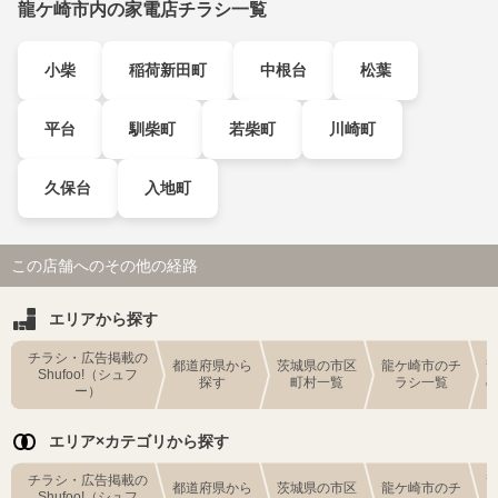
龍ケ崎市内の家電店チラシ一覧
小柴
稲荷新田町
中根台
松葉
平台
馴柴町
若柴町
川崎町
久保台
入地町
この店舗へのその他の経路
エリアから探す
チラシ・広告掲載の
都道府県から
茨城県の市区
龍ケ崎市のチ
Shufoo!（シュフ
探す
町村一覧
ラシ一覧
ー）
エリア×カテゴリから探す
チラシ・広告掲載の
都道府県から
茨城県の市区
龍ケ崎市のチ
Shufoo!（シュフ