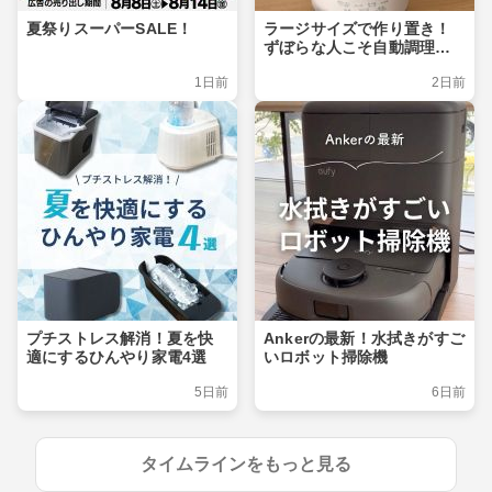
夏祭りスーパーSALE！
ラージサイズで作り置き！
ずぼらな人こそ自動調理ポ
ット
1日前
2日前
プチストレス解消！夏を快
Ankerの最新！水拭きがすご
適にするひんやり家電4選
いロボット掃除機
5日前
6日前
タイムラインをもっと見る