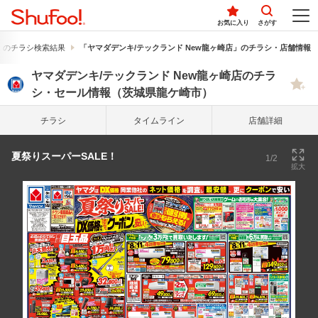
お気に入り
さがす
」のチラシ検索結果
「ヤマダデンキ/テックランド New龍ヶ崎店」のチラシ・店舗情報
ヤマダデンキ/テックランド New龍ヶ崎店のチラ
シ・セール情報（茨城県龍ケ崎市）
チラシ
タイム
ライン
店舗詳細
夏祭りスーパーSALE！
1/2
拡大