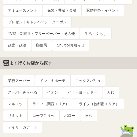
アミューズメント
保険・共済・金融
冠婚葬祭・イベント
プレゼントキャンペーン・クーポン
TV局・新聞社・フリーペーパー・その他
生活・くらし
政党・政治
郵便局
Shufoo!お知らせ
よく行くお店から探す
業務スーパー
ドン・キホーテ
マックスバリュ
スーパーみらべる
イオン
イトーヨーカドー
万代
マルエツ
ライフ（関西エリア）
ライフ（首都圏エリア）
サミット
コープこうべ
バロー
三和
デイリーカナート