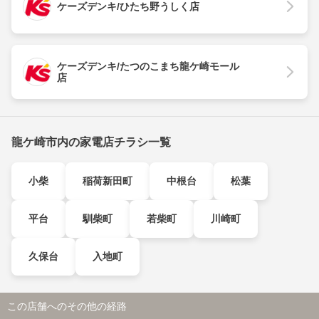
ケーズデンキ/ひたち野うしく店
ケーズデンキ/たつのこまち龍ケ崎モール
店
龍ケ崎市内の家電店チラシ一覧
小柴
稲荷新田町
中根台
松葉
平台
馴柴町
若柴町
川崎町
久保台
入地町
この店舗へのその他の経路