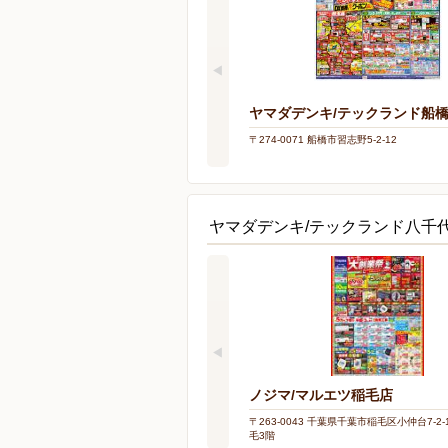
ヤマダデンキ/テックランド船
〒274-0071 船橋市習志野5-2-12
ヤマダデンキ/テックランド八千
ノジマ/マルエツ稲毛店
〒263-0043 千葉県千葉市稲毛区小仲台7-2
毛3階