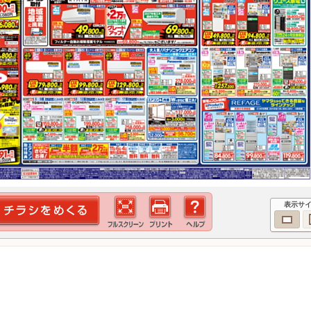
表示サ
！