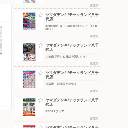
家電店
ヤマダデンキ/テックランド八千
代店
本気の値引き！Panasonicテレビ【4K有
機EL】
家電店
ヤマダデンキ/テックランド八千
代店
大画面でテレビ番組を楽しもう！
家電店
ヤマダデンキ/テックランド八千
代店
冷蔵庫 期間限定値引き
家電店
ヤマダデンキ/テックランド八千
代店
REGZAフェア
家電店
ヤマダデンキ/テックランド八千