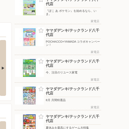
代店
『ぽこ あ ポケモン』を始めるなら、い
ま。
家電店
ヤマダデンキ/テックランド八千
代店
POCHACCO×YAMADA コラボキャンペー
ン！
家電店
ヤマダデンキ/テックランド八千
代店
今、注目のリユース家電
）ヘルシー・糖質と塩
ドラッグセイムス 八千代台店
家電店
ヤマダ
食サイト
ウン店
〒276-0031 千葉県八千代市八千代台北10-12-16
ヤマダデンキ/テックランド八千
代店
〒270-
8月 月間特選品
家電店
ヤマダデンキ/テックランド八千
代店
夏休みを最高にするゲーム大特集