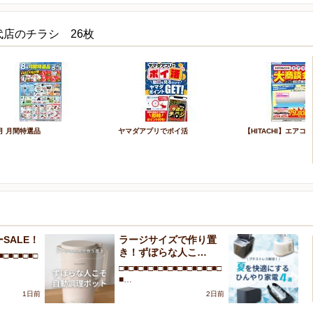
代店のチラシ 26枚
月 月間特選品
ヤマダアプリでポイ活
【HITACHI】エアコ
SALE！
ラージサイズで作り置
プ
き！ずぼらな人こ…
を
■□■□■□■□
□■□■□■□■□■□■□■□■□■□■□
□■
■…
■
1日前
2日前