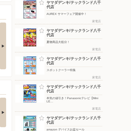
ヤマダデンキ/テックランド八千
代店
AUREX サマーフェア開催中！
家電店
ヤマダデンキ/テックランド八千
代店
夏物商品大処分！
家電店
ン大商談会
エアコン大商談会
【RIAIR】衝撃特価
ヤマダデンキ/テックランド八千
代店
スポットクーラー特集
家電店
ヤマダデンキ/テックランド八千
代店
本気の値引き！Panasonicテレビ【Mini
チストレス解消！夏
Ankerの最新！水拭き
LE…
快適にするひん…
がすごいロボット…
家電店
□■□■□■□■□■□■□■□■□■□
□■□■□■□■□■□■□■□■□■□■□
…
■…
ヤマダデンキ/テックランド八千
代店
5日前
6日前
amazon デバイスお盆セール