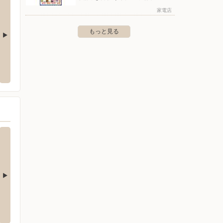
家電店
もっと見る
クランド幕張店
ヤマダデンキ/テックランド ロハル津田
ヤマダ
沼駅前店
ウン店
区幕張町2-7701
〒275-0026 習志野市谷津7-7-1ロハル津田沼2Ｆ
〒270-1
クランド ロハル津田
ヤマダデンキ/テックランド船橋店
ヤマダ
〒274-0071 千葉県船橋市習志野5-2-12
〒284-
野市谷津7-7-1 ロハル津田沼2Ｆ