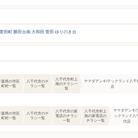
萱田町
勝田台南
大和田
萱田
ゆりのき台
八千代市村上
ヤマダデンキ/テックランド八千
千葉県の市区
八千代市のチ
南のチラシ一
町村一覧
ラシ一覧
店
覧
ヤマダデンキ/
八千代市の家
八千代市村上
千葉県の市区
八千代市のチ
電店のチラシ
南の家電店の
ックランド八
町村一覧
ラシ一覧
一覧
チラシ一覧
代店