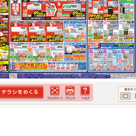
表示サ
！