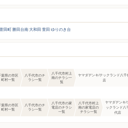
萱田町
勝田台南
大和田
萱田
ゆりのき台
八千代市村上
ヤマダデンキ/テックランド八千
千葉県の市区
八千代市のチ
南のチラシ一
町村一覧
ラシ一覧
店
覧
ヤマダデンキ/
八千代市の家
八千代市村上
千葉県の市区
八千代市のチ
電店のチラシ
南の家電店の
ックランド八
町村一覧
ラシ一覧
一覧
チラシ一覧
代店