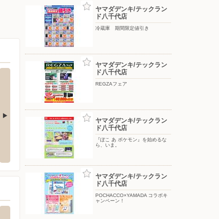
ヤマダデンキ/テックラン
ド八千代店
冷蔵庫 期間限定値引き
ヤマダデンキ/テックラン
ド八千代店
REGZAフェア
ヤマダデンキ/テックラン
ド八千代店
ーカリが丘
東京靴流通センター/八千代台店
ドラッ
『ぽこ あ ポケモン』を始めるな
ら、いま。
西ユーカリが丘6-12-3
〒276-0031 千葉県八千代市八千代台北10-22-11
〒276-
ヤマダデンキ/テックラン
ド八千代店
POCHACCO×YAMADA コラボキ
ャンペーン！