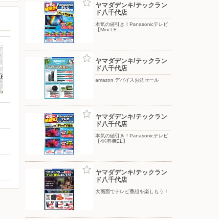
ヤマダデンキ/テックラン
ド八千代店
本気の値引き！Panasonicテレビ
【Mini LE…
ヤマダデンキ/テックラン
ド八千代店
amazon デバイスお盆セール
ヤマダデンキ/テックラン
ド八千代店
本気の値引き！Panasonicテレビ
【4K有機EL】
ヤマダデンキ/テックラン
ド八千代店
大画面でテレビ番組を楽しもう！