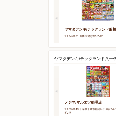
ヤマダデンキ/テックランド船
〒274-0071 船橋市習志野5-2-12
ヤマダデンキ/テックランド八千
ノジマ/マルエツ稲毛店
〒263-0043 千葉県千葉市稲毛区小仲台7-2
毛3階