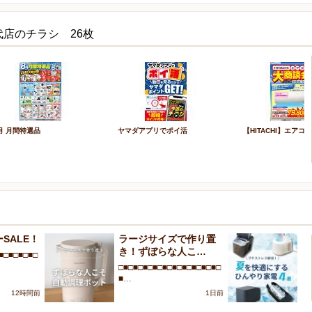
代店のチラシ 26枚
月 月間特選品
ヤマダアプリでポイ活
【HITACHI】エアコ
SALE！
ラージサイズで作り置
プ
き！ずぼらな人こ…
を
■□■□■□■□
□■□■□■□■□■□■□■□■□■□■□
□■
■…
■
12時間前
1日前