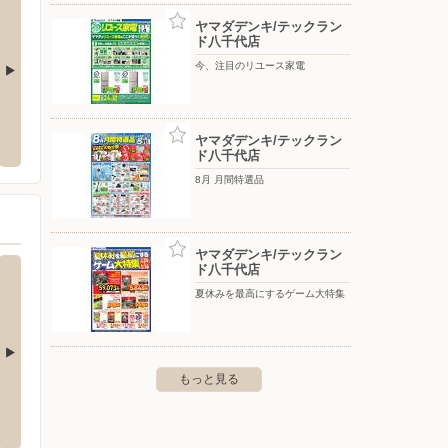
ヤマダデンキ/テックラン
ド八千代店
今、注目のリユース家電
クランド幕張店
ヤマダデンキ/テックランド ロハル津田
ヤマダ
沼駅前店
ウン店
ヤマダデンキ/テックラン
区幕張町2-7701
ド八千代店
〒275-0026 習志野市谷津7-7-1ロハル津田沼2Ｆ
〒270-1
8月 月間特選品
ヤマダデンキ/テックラン
ド八千代店
夏休みを最高にするゲーム大特集
もっと見る
クランド ロハル津田
ヤマダデンキ/テックランド船橋店
ヤマダ
〒274-0071 千葉県船橋市習志野5-2-12
〒262-
野市谷津7-7-1 ロハル津田沼2Ｆ