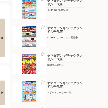
ヤマダデンキ/テックラン
ド八千代店
【RIAIR】衝撃特価
ヤマダデンキ/テックラン
ド八千代店
AUREX サマーフェア開催中！
ン大商談会
エアコン大商談会
【RIAIR】衝撃特価
ヤマダデンキ/テックラン
ド八千代店
夏物商品大処分！
チストレス解消！夏
Ankerの最新！水拭き
ヤマダデンキ/テックラン
ド八千代店
快適にするひん…
がすごいロボット…
□■□■□■□■□■□■□■□■□■□
□■□■□■□■□■□■□■□■□■□■□
スポットクーラー特集
…
■…
4日前
5日前