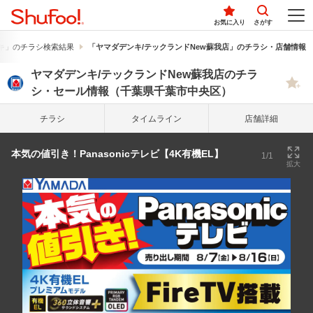
お気に入り
さがす
キ」のチラシ検索結果
「ヤマダデンキ/テックランドNew蘇我店」のチラシ・店舗情報
ヤマダデンキ/テックランドNew蘇我店のチラ
シ・セール情報（千葉県千葉市中央区）
チラシ
タイム
ライン
店舗詳細
本気の値引き！Panasonicテレビ【4K有機EL】
1/1
拡大