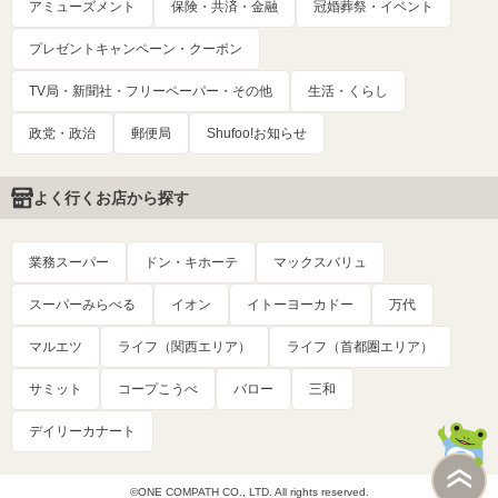
アミューズメント
保険・共済・金融
冠婚葬祭・イベント
プレゼントキャンペーン・クーポン
TV局・新聞社・フリーペーパー・その他
生活・くらし
政党・政治
郵便局
Shufoo!お知らせ
よく行くお店から探す
業務スーパー
ドン・キホーテ
マックスバリュ
スーパーみらべる
イオン
イトーヨーカドー
万代
マルエツ
ライフ（関西エリア）
ライフ（首都圏エリア）
サミット
コープこうべ
バロー
三和
デイリーカナート
©ONE COMPATH CO., LTD. All rights reserved.