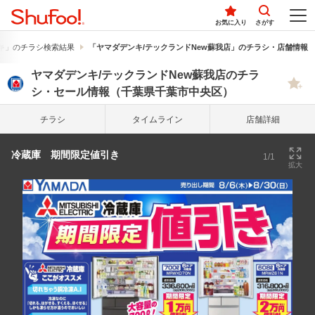
お気に入り
さがす
キ」のチラシ検索結果
「ヤマダデンキ/テックランドNew蘇我店」のチラシ・店舗情報
ヤマダデンキ/テックランドNew蘇我店のチラ
シ・セール情報（千葉県千葉市中央区）
チラシ
タイム
ライン
店舗詳細
冷蔵庫 期間限定値引き
1/1
拡大