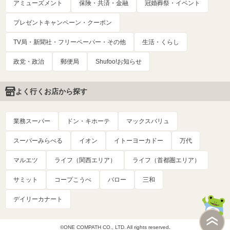
アミューズメント
保険・共済・金融
冠婚葬祭・イベント
プレゼントキャンペーン・クーポン
TV局・新聞社・フリーペーパー・その他
生活・くらし
政党・政治
郵便局
Shufoo!お知らせ
よく行くお店から探す
業務スーパー
ドン・キホーテ
マックスバリュ
スーパーみらべる
イオン
イトーヨーカドー
万代
マルエツ
ライフ（関西エリア）
ライフ（首都圏エリア）
サミット
コープこうべ
バロー
三和
デイリーカナート
©ONE COMPATH CO., LTD. All rights reserved.