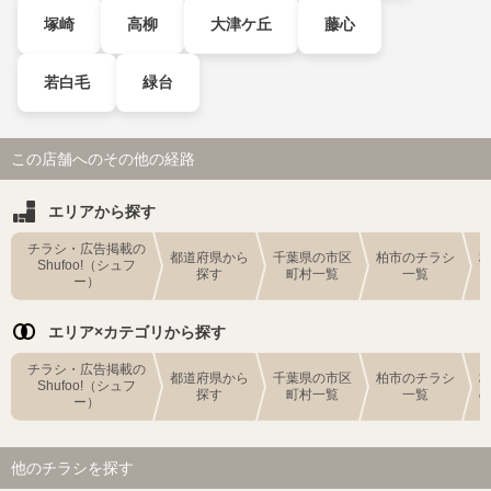
塚崎
高柳
大津ケ丘
藤心
若白毛
緑台
この店舗へのその他の経路
エリアから探す
チラシ・広告掲載の
都道府県から
千葉県の市区
柏市のチラシ
Shufoo!（シュフ
探す
町村一覧
一覧
ー）
エリア×カテゴリから探す
チラシ・広告掲載の
都道府県から
千葉県の市区
柏市のチラシ
Shufoo!（シュフ
探す
町村一覧
一覧
ー）
他のチラシを探す