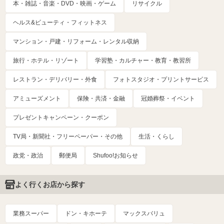
本・雑誌・音楽・DVD・映画・ゲーム
リサイクル
ヘルス&ビューティ・フィットネス
マンション・戸建・リフォーム・レンタル収納
旅行・ホテル・リゾート
学習塾・カルチャー・教育・教習所
レストラン・デリバリー・外食
フォトスタジオ・プリントサービス
アミューズメント
保険・共済・金融
冠婚葬祭・イベント
プレゼントキャンペーン・クーポン
TV局・新聞社・フリーペーパー・その他
生活・くらし
政党・政治
郵便局
Shufoo!お知らせ
よく行くお店から探す
業務スーパー
ドン・キホーテ
マックスバリュ