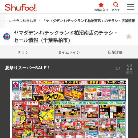
お気に入り
さがす
ンキ」のチラシ検索結果
「ヤマダデンキ/テックランド柏沼南店」のチラシ・店舗情報
ヤマダデンキ/テックランド柏沼南店のチラシ・
セール情報（千葉県柏市）
チラシ
タイム
ライン
店舗詳細
夏祭りスーパーSALE！
1/2
拡大