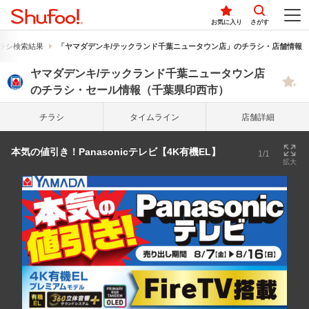
お気に入り
さがす
ラシ検索結果
「ヤマダデンキ/テックランド千葉ニュータウン店」のチラシ・店舗情報
ヤマダデンキ/テックランド千葉ニュータウン店
のチラシ・セール情報（千葉県印西市）
チラシ
タイム
ライン
店舗詳細
本気の値引き！Panasonicテレビ【4K有機EL】
1/1
拡大