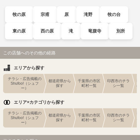
牧の原
宗甫
原
滝野
牧の台
東の原
西の原
滝
竜腹寺
別所
この店舗へのその他の経路
エリアから探す
チラシ・広告掲載の
都道府県から
千葉県の市区
印西市のチラ
Shufoo!（シュフ
探す
町村一覧
シ一覧
ー）
エリア×カテゴリから探す
チラシ・広告掲載の
都道府県から
千葉県の市区
印西市のチラ
Shufoo!（シュフ
探す
町村一覧
シ一覧
ー）