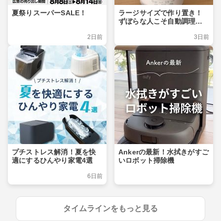
夏祭りスーパーSALE！
ラージサイズで作り置き！
ずぼらな人こそ自動調理ポ
ット
2日前
3日前
プチストレス解消！夏を快
Ankerの最新！水拭きがすご
適にするひんやり家電4選
いロボット掃除機
6日前
タイムラインをもっと見る