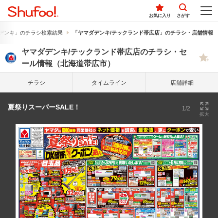
お気に入り
さがす
デンキ」のチラシ検索結果
「ヤマダデンキ/テックランド帯広店」のチラシ・店舗情報
ヤマダデンキ/テックランド帯広店のチラシ・セ
ール情報（北海道帯広市）
チラシ
タイム
ライン
店舗詳細
夏祭りスーパーSALE！
1/2
拡大