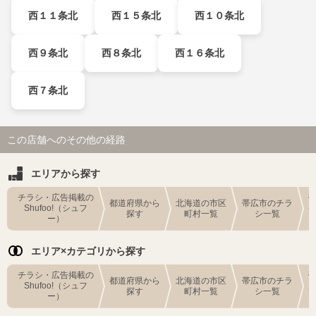
西１１条北
西１５条北
西１０条北
西９条北
西８条北
西１６条北
西７条北
この店舗へのその他の経路
エリアから探す
チラシ・広告掲載の
都道府県から
北海道の市区
帯広市のチラ
Shufoo!（シュフ
探す
町村一覧
シ一覧
ー）
エリア×カテゴリから探す
チラシ・広告掲載の
都道府県から
北海道の市区
帯広市のチラ
Shufoo!（シュフ
探す
町村一覧
シ一覧
ー）