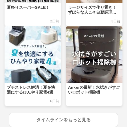
夏祭りスーパーSALE！
ラージサイズで作り置き！
ずぼらな人こそ自動調理ポ
ット
2日前
3日前
プチストレス解消！夏を快
Ankerの最新！水拭きがすご
適にするひんやり家電4選
いロボット掃除機
6日前
タイムラインをもっと見る