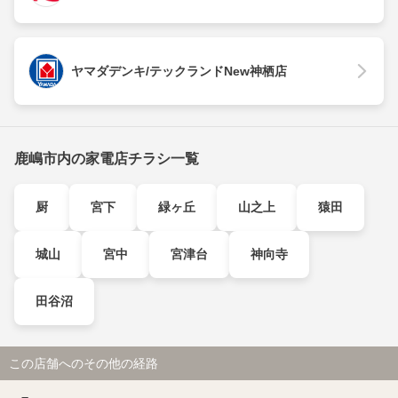
ヤマダデンキ/テックランドNew神栖店
鹿嶋市内の家電店チラシ一覧
厨
宮下
緑ヶ丘
山之上
猿田
城山
宮中
宮津台
神向寺
田谷沼
この店舗へのその他の経路