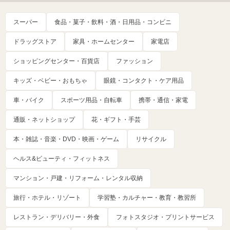
スーパー
食品・菓子・飲料・酒・日用品・コンビニ
ドラッグストア
家具・ホームセンター
家電店
ショッピングセンター・百貨店
ファッション
キッズ・ベビー・おもちゃ
眼鏡・コンタクト・ケア用品
車・バイク
スポーツ用品・自転車
携帯・通信・家電
通販・ネットショップ
花・ギフト・手芸
本・雑誌・音楽・DVD・映画・ゲーム
リサイクル
ヘルス&ビューティ・フィットネス
マンション・戸建・リフォーム・レンタル収納
旅行・ホテル・リゾート
学習塾・カルチャー・教育・教習所
レストラン・デリバリー・外食
フォトスタジオ・プリントサービス