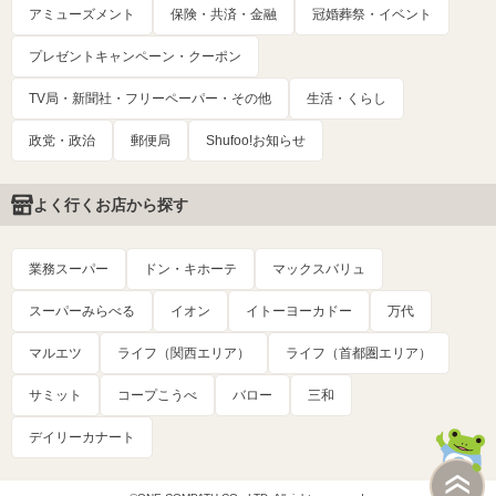
アミューズメント
保険・共済・金融
冠婚葬祭・イベント
プレゼントキャンペーン・クーポン
TV局・新聞社・フリーペーパー・その他
生活・くらし
政党・政治
郵便局
Shufoo!お知らせ
よく行くお店から探す
業務スーパー
ドン・キホーテ
マックスバリュ
スーパーみらべる
イオン
イトーヨーカドー
万代
マルエツ
ライフ（関西エリア）
ライフ（首都圏エリア）
サミット
コープこうべ
バロー
三和
デイリーカナート