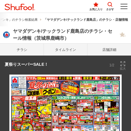
お気に入り
さがす
デンキ」のチラシ検索結果
「ヤマダデンキ/テックランド鹿島店」のチラシ・店舗情報
ヤマダデンキ/テックランド鹿島店のチラシ・セ
ール情報（茨城県鹿嶋市）
チラシ
タイム
ライン
店舗詳細
夏祭りスーパーSALE！
1/2
拡大