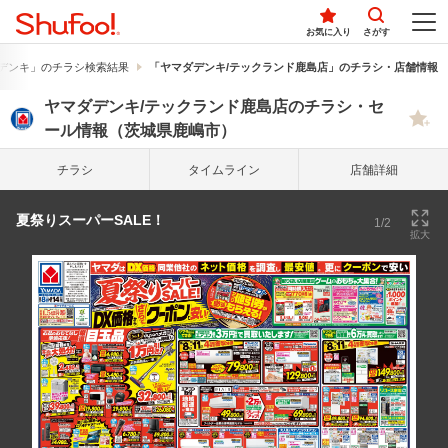
お気に入り
さがす
デンキ」のチラシ検索結果
「ヤマダデンキ/テックランド鹿島店」のチラシ・店舗情報
ヤマダデンキ/テックランド鹿島店のチラシ・セ
ール情報（茨城県鹿嶋市）
チラシ
タイム
ライン
店舗詳細
夏祭りスーパーSALE！
1/2
拡大