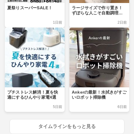
夏祭りスーパーSALE！
ラージサイズで作り置き！
ずぼらな人こそ自動調理ポ
ット
1日前
2日前
プチストレス解消！夏を快
Ankerの最新！水拭きがすご
適にするひんやり家電4選
いロボット掃除機
5日前
6日前
タイムラインをもっと見る