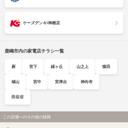
ケーズデンキ/神栖店
鹿嶋市内の家電店チラシ一覧
厨
宮下
緑ヶ丘
山之上
猿田
城山
宮中
宮津台
神向寺
田谷沼
この店舗へのその他の経路