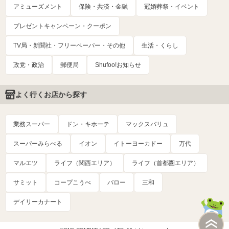
アミューズメント
保険・共済・金融
冠婚葬祭・イベント
プレゼントキャンペーン・クーポン
TV局・新聞社・フリーペーパー・その他
生活・くらし
政党・政治
郵便局
Shufoo!お知らせ
よく行くお店から探す
業務スーパー
ドン・キホーテ
マックスバリュ
スーパーみらべる
イオン
イトーヨーカドー
万代
マルエツ
ライフ（関西エリア）
ライフ（首都圏エリア）
サミット
コープこうべ
バロー
三和
デイリーカナート