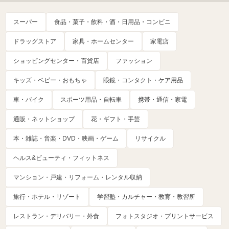
スーパー
食品・菓子・飲料・酒・日用品・コンビニ
ドラッグストア
家具・ホームセンター
家電店
ショッピングセンター・百貨店
ファッション
キッズ・ベビー・おもちゃ
眼鏡・コンタクト・ケア用品
車・バイク
スポーツ用品・自転車
携帯・通信・家電
通販・ネットショップ
花・ギフト・手芸
本・雑誌・音楽・DVD・映画・ゲーム
リサイクル
ヘルス&ビューティ・フィットネス
マンション・戸建・リフォーム・レンタル収納
旅行・ホテル・リゾート
学習塾・カルチャー・教育・教習所
レストラン・デリバリー・外食
フォトスタジオ・プリントサービス