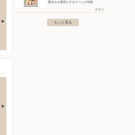
夏休みを最高にするゲーム大特集
家電店
もっと見る
クランド大泉学園店P
ヤマダデンキ/LABI吉祥寺
ヤマダ
〒180-0003 武蔵野市吉祥寺南町2-3-13
〒156-0
町4-27-21
ックランド西友花小金井
ヤマダデンキ/テックランド戸田美女木店
ヤマダ
C館
〒335-0031 埼玉県戸田市美女木7-12-1
花小金井1-2-23
〒178-