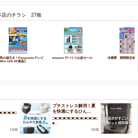
本店のチラシ 27枚
気の値引き！Panasonicテレビ
amazon デバイスお盆セール
冷蔵庫 期間限定値
Mini LED 4K液晶】
！
プチストレス解消！夏
A
を快適にするひん…
が
■□■□■□■□
□■□■□■□■□■□■□■□■□■□■□
□■
■…
■
1日前
2日前