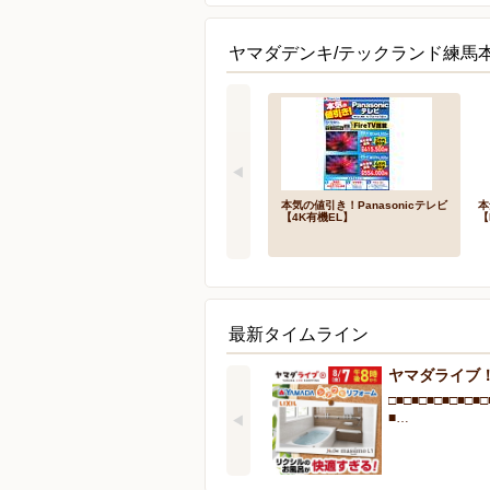
ヤマダデンキ/テックランド練馬
本気の値引き！Panasonicテレビ
本
【4K有機EL】
【
最新タイムライン
ヤマダライブ
□■□■□■□■□■□■□
■…