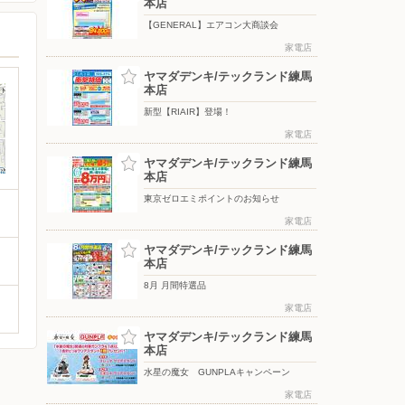
本店
【GENERAL】エアコン大商談会
家電店
ヤマダデンキ/テックランド練馬
本店
新型【RIAIR】登場！
家電店
ヤマダデンキ/テックランド練馬
本店
東京ゼロエミポイントのお知らせ
家電店
ヤマダデンキ/テックランド練馬
本店
8月 月間特選品
家電店
ヤマダデンキ/テックランド練馬
本店
水星の魔女 GUNPLAキャンペーン
家電店