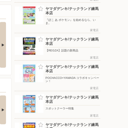
ヤマダデンキ/テックランド練馬
本店
『ぽこ あ ポケモン』を始めるなら、い
ま。
家電店
ヤマダデンキ/テックランド練馬
本店
【REGZA】話題の新商品
引き
『ぽこ あ ポケモン』を始めるな
POCHACCO×YAMADA コラボキ
ら、いま。
ャンペーン！
家電店
ヤマダデンキ/テックランド練馬
本店
POCHACCO×YAMADA コラボキャンペー
ン！
家電店
ヤマダデンキ/テックランド練馬
nkerの最新！水拭き
【エアコン・冷蔵庫・
本店
すごいロボット…
洗濯機】衝撃特価…
スポットクーラー特集
□■□■□■□■□■□■□■□■□■□
□■□■□■□■□■□■□■□■□■□■□
…
■…
家電店
3日前
5日前
ヤマダデンキ/テックランド練馬