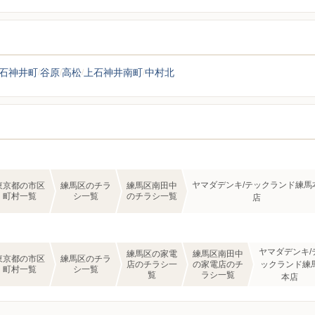
石神井町
谷原
高松
上石神井南町
中村北
ヤマダデンキ/テックランド練馬
東京都の市区
練馬区のチラ
練馬区南田中
町村一覧
シ一覧
のチラシ一覧
店
ヤマダデンキ/
練馬区の家電
練馬区南田中
東京都の市区
練馬区のチラ
店のチラシ一
の家電店のチ
ックランド練
町村一覧
シ一覧
覧
ラシ一覧
本店