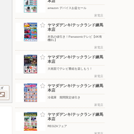
本店
amazon デバイスお盆セール
家電店
ヤマダデンキ/テックランド練馬
本店
本気の値引き！Panasonicテレビ【4K有
機EL】
家電店
ヤマダデンキ/テックランド練馬
本店
大画面でテレビ番組を楽しもう！
家電店
ヤマダデンキ/テックランド練馬
イズ
本店
冷蔵庫 期間限定値引き
家電店
ヤマダデンキ/テックランド練馬
本店
REGZAフェア
家電店