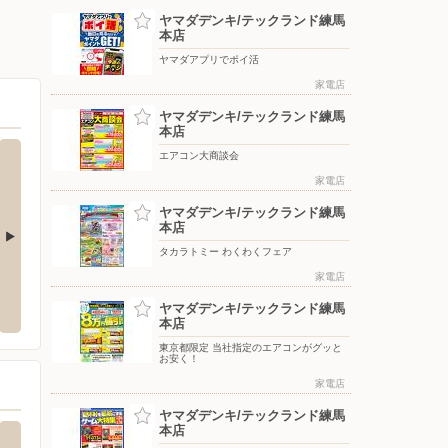
ヤマダデンキ/テックランド練馬
本店
ヤマダアプリでポイ活
家電店
ヤマダデンキ/テックランド練馬
本店
エアコン大商談会
家電店
ヤマダデンキ/テックランド練馬
本店
タカラトミー わくわくフェア
/光が丘公園店
ドラッグセイムス 和光本町店
家電店
ヤマダ
赤塚新町3-30-1
〒351-0114 埼玉県和光市本町20-31
〒156-
ヤマダデンキ/テックランド練馬
本店
東京都限定 当社指定のエアコンがグッと
お安く！
家電店
ヤマダデンキ/テックランド練馬
本店