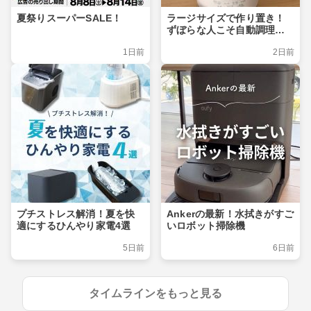
夏祭りスーパーSALE！
ラージサイズで作り置き！
ずぼらな人こそ自動調理ポ
ット
1日前
2日前
プチストレス解消！夏を快
Ankerの最新！水拭きがすご
適にするひんやり家電4選
いロボット掃除機
5日前
6日前
タイムラインをもっと見る