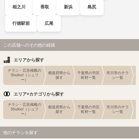
相之川
香取
新浜
島尻
行徳駅前
広尾
この店舗へのその他の経路
エリアから探す
チラシ・広告掲載の
都道府県から
千葉県の市区
市川市のチラ
Shufoo!（シュフ
探す
町村一覧
シ一覧
ー）
エリア×カテゴリから探す
チラシ・広告掲載の
都道府県から
千葉県の市区
市川市のチラ
Shufoo!（シュフ
探す
町村一覧
シ一覧
ー）
他のチラシを探す