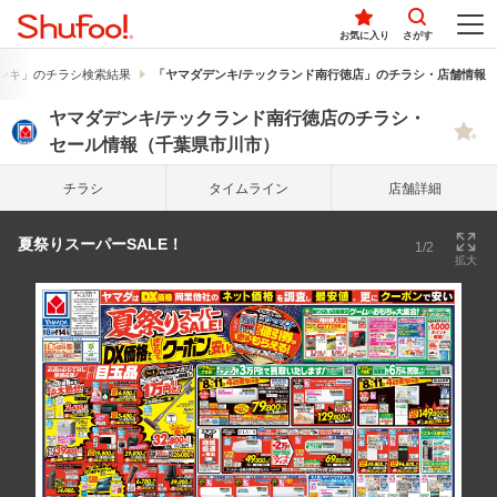
お気に入り
さがす
ンキ」のチラシ検索結果
「ヤマダデンキ/テックランド南行徳店」のチラシ・店舗情報
ヤマダデンキ/テックランド南行徳店のチラシ・
セール情報（千葉県市川市）
チラシ
タイム
ライン
店舗詳細
夏祭りスーパーSALE！
1/2
拡大