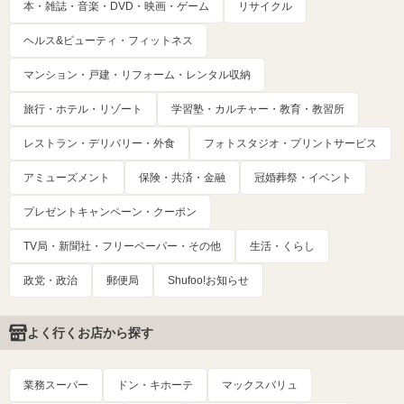
本・雑誌・音楽・DVD・映画・ゲーム
リサイクル
ヘルス&ビューティ・フィットネス
マンション・戸建・リフォーム・レンタル収納
旅行・ホテル・リゾート
学習塾・カルチャー・教育・教習所
レストラン・デリバリー・外食
フォトスタジオ・プリントサービス
アミューズメント
保険・共済・金融
冠婚葬祭・イベント
プレゼントキャンペーン・クーポン
TV局・新聞社・フリーペーパー・その他
生活・くらし
政党・政治
郵便局
Shufoo!お知らせ
よく行くお店から探す
業務スーパー
ドン・キホーテ
マックスバリュ