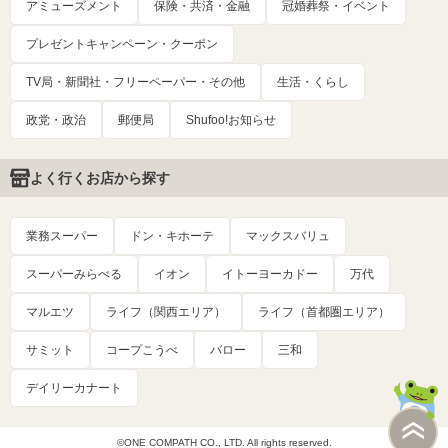
アミューズメント
保険・共済・金融
冠婚葬祭・イベント
プレゼントキャンペーン・クーポン
TV局・新聞社・フリーペーパー・その他
生活・くらし
政党・政治
郵便局
Shufoo!お知らせ
よく行くお店から探す
業務スーパー
ドン・キホーテ
マックスバリュ
スーパーみらべる
イオン
イトーヨーカドー
万代
マルエツ
ライフ（関西エリア）
ライフ（首都圏エリア）
サミット
コープこうべ
バロー
三和
デイリーカナート
©ONE COMPATH CO., LTD. All rights reserved.