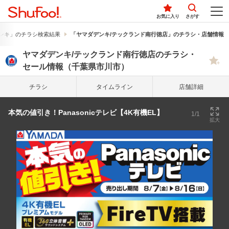
お気に入り
さがす
ンキ」のチラシ検索結果
「ヤマダデンキ/テックランド南行徳店」のチラシ・店舗情報
ヤマダデンキ/テックランド南行徳店のチラシ・
セール情報（千葉県市川市）
チラシ
タイム
ライン
店舗詳細
本気の値引き！Panasonicテレビ【4K有機EL】
1/1
拡大