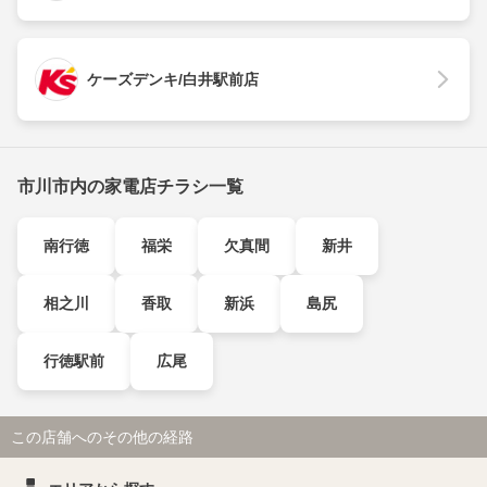
ケーズデンキ/白井駅前店
市川市内の家電店チラシ一覧
南行徳
福栄
欠真間
新井
相之川
香取
新浜
島尻
行徳駅前
広尾
この店舗へのその他の経路