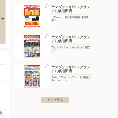
ヤマダデンキ/テックラン
ド札幌屯田店
【Canon】夏の期間限定特別価
格！
クランド札幌発寒店
ヤマダデンキ/テックランド札幌琴似店
ヤマダデ
本店
ヤマダデンキ/テックラン
十一条14-1069-21
〒063-0802 札幌市西区二十四軒2条1-2-46
ド札幌屯田店
〒060-0
7月はバンダイのおもちゃで遊ぼ
う！
ヤマダデンキ/テックラン
ド札幌屯田店
Switch2/Switchソフト 同時購入
キャンペーン
もっと見る
屯