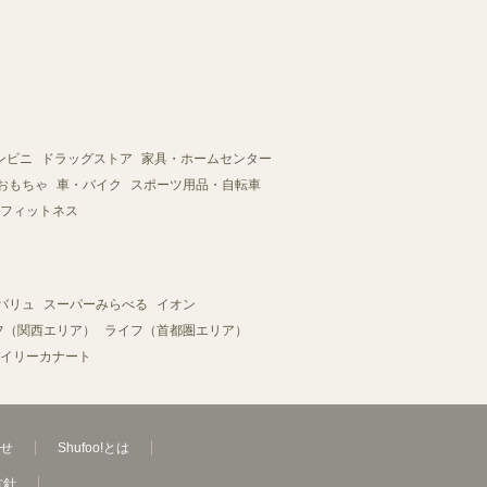
ンビニ
ドラッグストア
家具・ホームセンター
おもちゃ
車・バイク
スポーツ用品・自転車
フィットネス
バリュ
スーパーみらべる
イオン
フ（関西エリア）
ライフ（首都圏エリア）
イリーカナート
せ
Shufoo!とは
方針