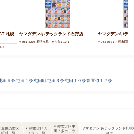
CT 札幌
ヤマダデンキ/テックランド石狩店
ヤマダデンキ/テッ
〒061-3206 石狩市花川南六条1-10-1
〒063-0831 札幌市西区発寒
-1
屯田５条
屯田４条
屯田町
屯田３条
屯田１０条
新琴似１２条
札幌市北区屯
ヤマダデンキ/テックランド札幌
北海道の市区
札幌市北区の
田７条のチラ
町村一覧
チラシ一覧
田店