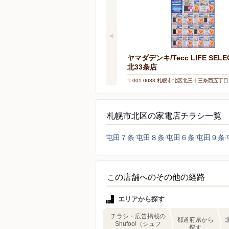
ヤマダデンキ/Tecc LIFE SELE
北33条店
〒001-0033 札幌市北区北三十三条西五丁目1
札幌市北区の家電店チラシ一覧
屯田７条
屯田８条
屯田６条
屯田９条
この店舗へのその他の経路
エリアから探す
チラシ・広告掲載の
都道府県から
Shufoo!（シュフ
探す