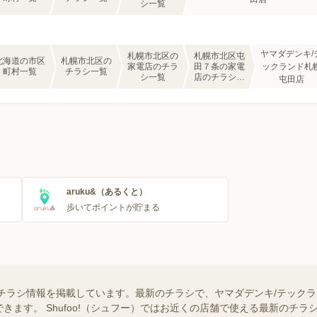
シ一覧
ヤマダデンキ/
札幌市北区の
札幌市北区屯
北海道の市区
札幌市北区の
家電店のチラ
田７条の家電
ックランド札
町村一覧
チラシ一覧
シ一覧
店のチラシ一
屯田店
覧
aruku&（あるくと）
歩いてポイントが貯まる
チラシ情報を掲載しています。最新のチラシで、ヤマダデンキ/テック
きます。 Shufoo!（シュフー）ではお近くの店舗で使える最新のチ