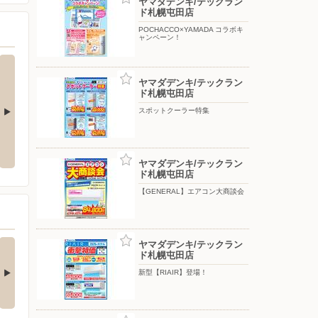
ヤマダデンキ/テックラン
ド札幌屯田店
POCHACCO×YAMADA コラボキ
ャンペーン！
ヤマダデンキ/テックラン
ド札幌屯田店
スポットクーラー特集
DA コラボキ
【エアコン・冷蔵庫・洗濯機】衝
8月 月間特選品
撃特価祭
ヤマダデンキ/テックラン
ド札幌屯田店
【GENERAL】エアコン大商談会
nkerの最新！水拭き
【エアコン・冷蔵庫・
ヤマダデンキ/テックラン
ド札幌屯田店
すごいロボット…
洗濯機】衝撃特価…
□■□■□■□■□■□■□■□■□■□
□■□■□■□■□■□■□■□■□■□■□
新型【RIAIR】登場！
…
■…
3日前
5日前