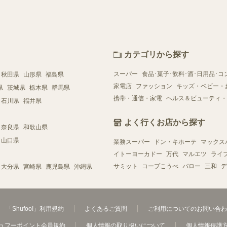
カテゴリから探す
スーパー
食品･菓子･飲料･酒･日用品･コ
秋田県
山形県
福島県
家電店
ファッション
キッズ・ベビー・
県
茨城県
栃木県
群馬県
携帯・通信・家電
ヘルス＆ビューティ・
石川県
福井県
よく行くお店から探す
奈良県
和歌山県
山口県
業務スーパー
ドン・キホーテ
マックス
イトーヨーカドー
万代
マルエツ
ライ
サミット
コープこうべ
バロー
三和
デ
大分県
宮崎県
鹿児島県
沖縄県
「Shufoo!」利用規約
よくあるご質問
ご利用についてのお問い合わ
ュフーポイント会員規約
個人情報の取り扱いについて
個人情報保護