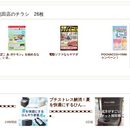
屯田店のチラシ 26枚
ぽこ あ ポケモン』を始めるな
電動ソファならヤマダ
POCHACCO×YAMA
、いま。
ャンペーン！
！
プチストレス解消！夏
A
を快適にするひん…
が
■□■□■□■□
□■□■□■□■□■□■□■□■□■□■□
□■
■…
■
23時間前
2日前