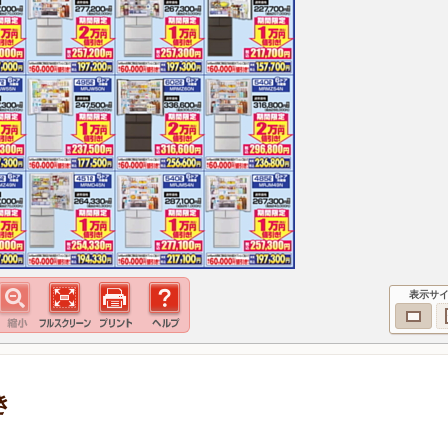
表示サ
き