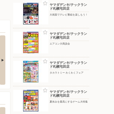
ヤマダデンキ/テックラン
ド札幌屯田店
大画面でテレビ番組を楽しもう！
ヤマダデンキ/テックラン
ド札幌屯田店
エアコン大商談会
ヤマダデンキ/テックラン
ド札幌屯田店
38条店
セイコーマート/南あいの里店
ワーク
タカラトミー わくわくフェア
東区北38条東15-2-16
〒002-8091 北海道札幌市北区南あいの里5-1-25
〒001-
ヤマダデンキ/テックラン
ド札幌屯田店
夏休みを最高にするゲーム大特集