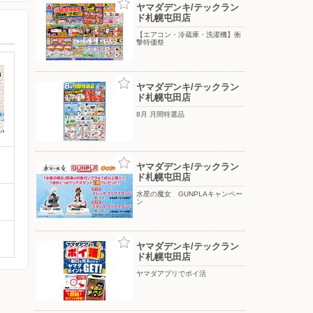
ヤマダデンキ/テックラン
ド札幌屯田店
【エアコン・冷蔵庫・洗濯機】衝
撃特価祭
ヤマダデンキ/テックラン
ド札幌屯田店
8月 月間特選品
ヤマダデンキ/テックラン
ド札幌屯田店
水星の魔女 GUNPLAキャンペー
ン
ヤマダデンキ/テックラン
ド札幌屯田店
ヤマダアプリでポイ活