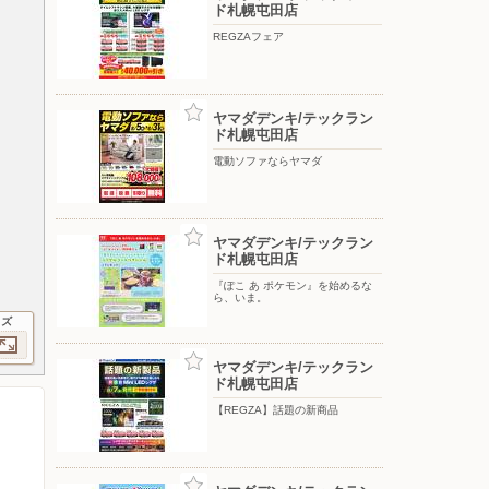
ド札幌屯田店
REGZAフェア
ヤマダデンキ/テックラン
ド札幌屯田店
電動ソファならヤマダ
ヤマダデンキ/テックラン
ド札幌屯田店
『ぽこ あ ポケモン』を始めるな
ら、いま。
イズ
ヤマダデンキ/テックラン
ド札幌屯田店
【REGZA】話題の新商品