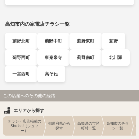
高知市内の家電店チラシ一覧
薊野北町
薊野中町
薊野東町
薊野
薊野西町
東秦泉寺
薊野南町
北川添
一宮西町
高そね
この店舗へのその他の経路
エリアから探す
チラシ・広告掲載の
都道府県から
高知県の市区
高知市のチラ
Shufoo!（シュフ
探す
町村一覧
シ一覧
ー）