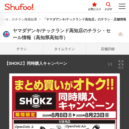
お気に入り
さがす
デンキ」のチラシ検索結果
「ヤマダデンキ/テックランド高知店」のチラシ・店舗情報
ヤマダデンキ/テックランド高知店のチラシ・セ
ール情報（高知県高知市）
チラシ
タイム
ライン
店舗詳細
【SHOKZ】同時購入キャンペーン
1/1
拡大