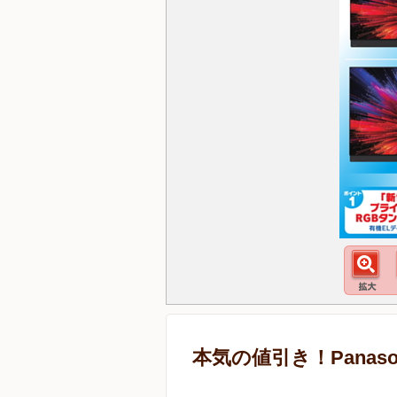
本気の値引き！Panaso