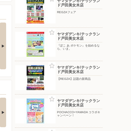
ヤマダデンキ/テックラン
ド戸田美女木店
REGZAフェア
ヤマダデンキ/テックラン
ド戸田美女木店
『ぽこ あ ポケモン』を始めるな
ら、いま。
引き
『ぽこ あ ポケモン』を始めるな
POCHACCO×YAMADA コラボキ
ら、いま。
ャンペーン！
ヤマダデンキ/テックラン
ド戸田美女木店
【REGZA】話題の新商品
nkerの最新！水拭き
【エアコン・冷蔵庫・
ヤマダデンキ/テックラン
ド戸田美女木店
すごいロボット…
洗濯機】衝撃特価…
□■□■□■□■□■□■□■□■□■□
□■□■□■□■□■□■□■□■□■□■□
POCHACCO×YAMADA コラボキ
ャンペーン！
…
■…
3日前
5日前