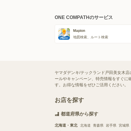
ONE COMPATHのサービス
Mapion
地図検索、ルート検索
ヤマダデンキ/テックランド戸田美女木店
ールやキャンペーン、特売情報をすぐに確
す。お得な情報をぜひご活用ください。
お店を探す
都道府県から探す
北海道・東北
北海道
青森県
岩手県
宮城県