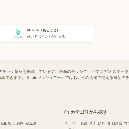
aruku&（あるくと）
歩いてポイントが貯まる
のチラシ情報を掲載しています。最新のチラシで、ヤマダデンキ/テッ
認できます。 Shufoo!（シュフー）ではお近くの店舗で使える最新
カテゴリから探す
スーパー
食品･菓子･飲料･酒･日用品･コ
秋田県
山形県
福島県