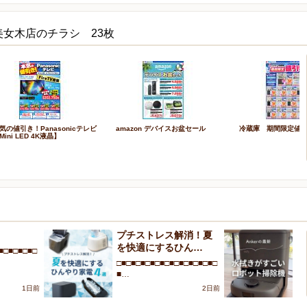
美女木店のチラシ 23枚
気の値引き！Panasonicテレビ
amazon デバイスお盆セール
冷蔵庫 期間限定値
Mini LED 4K液晶】
！
プチストレス解消！夏
A
を快適にするひん…
が
■□■□■□■□
□■□■□■□■□■□■□■□■□■□■□
□■
■…
■
1日前
2日前