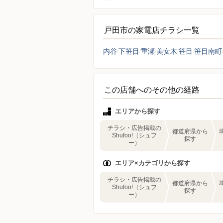
戸田市の家電店チラシ一覧
内谷
下笹目
重瀬
美女木
笹目
笹目南町
この店舗へのその他の経路
エリアから探す
チラシ・広告掲載の
都道府県から
Shufoo!（シュフ
探す
ー）
エリア×カテゴリから探す
チラシ・広告掲載の
都道府県から
Shufoo!（シュフ
探す
ー）