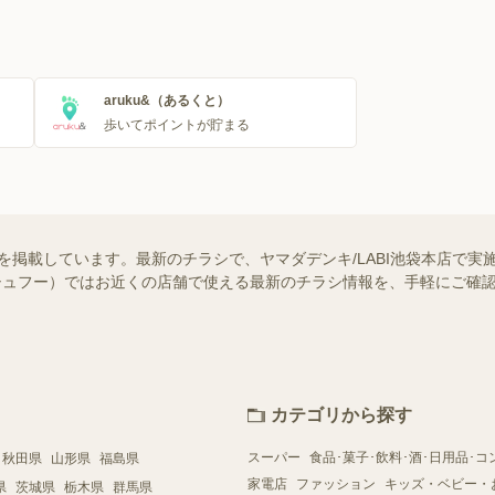
aruku&（あるくと）
歩いてポイントが貯まる
報を掲載しています。最新のチラシで、ヤマダデンキ/LABI池袋本店で
o!（シュフー）ではお近くの店舗で使える最新のチラシ情報を、手軽にご
カテゴリから探す
スーパー
食品･菓子･飲料･酒･日用品･コ
秋田県
山形県
福島県
家電店
ファッション
キッズ・ベビー・
県
茨城県
栃木県
群馬県