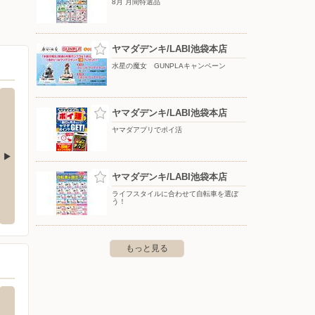
8月 月間特選品
ヤマダデンキ/LABI池袋本店
水星の魔女 GUNPLAキャンペーン
ヤマダデンキ/LABI池袋本店
ヤマダアプリでポイ活
ヤマダデンキ/LABI池袋本店
 池袋西口店
島忠/中野店 家具
ヤマダ
ライフスタイルに合わせて自転車を選ぼ
ホーム
う！
区池袋2-2-1 ウィックスビル
〒164-0001 東京都中野区中野2-10-11
〒135-
豊洲店内
もっと見る