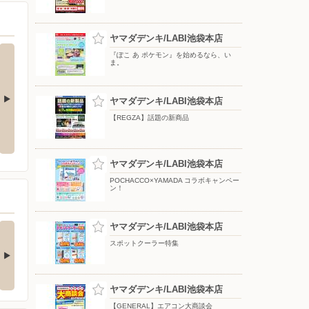
ヤマダデンキ/LABI池袋本店
『ぽこ あ ポケモン』を始めるなら、い
ま。
ヤマダデンキ/LABI池袋本店
【REGZA】話題の新商品
引き
『ぽこ あ ポケモン』を始めるな
電動ソファならヤマダ
ら、いま。
ヤマダデンキ/LABI池袋本店
POCHACCO×YAMADA コラボキャンペー
ン！
nkerの最新！水拭き
ヤマダデンキ/LABI池袋本店
【エアコン・冷蔵庫・
すごいロボット…
洗濯機】衝撃特価…
スポットクーラー特集
□■□■□■□■□■□■□■□■□■□
□■□■□■□■□■□■□■□■□■□■□
…
■…
3日前
5日前
ヤマダデンキ/LABI池袋本店
【GENERAL】エアコン大商談会