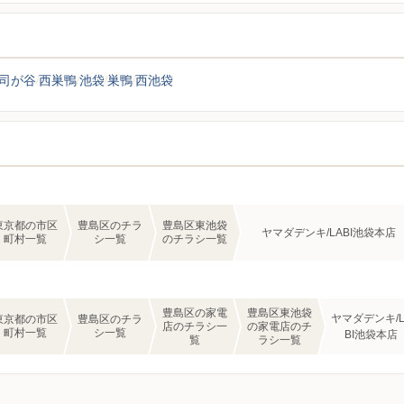
司が谷
西巣鴨
池袋
巣鴨
西池袋
東京都の市区
豊島区のチラ
豊島区東池袋
ヤマダデンキ/LABI池袋本店
町村一覧
シ一覧
のチラシ一覧
豊島区の家電
豊島区東池袋
ヤマダデンキ/L
東京都の市区
豊島区のチラ
店のチラシ一
の家電店のチ
町村一覧
シ一覧
BI池袋本店
覧
ラシ一覧