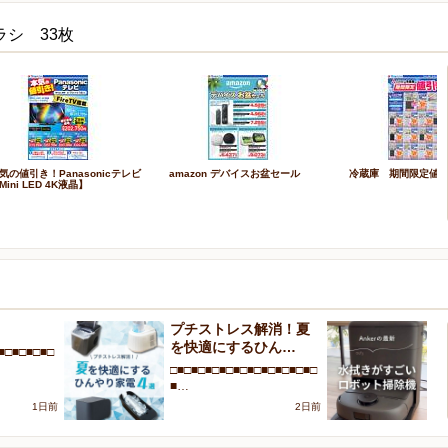
ラシ 33枚
気の値引き！Panasonicテレビ
amazon デバイスお盆セール
冷蔵庫 期間限定値
Mini LED 4K液晶】
！
プチストレス解消！夏
A
を快適にするひん…
が
■□■□■□■□
□■□■□■□■□■□■□■□■□■□■□
□■
■…
■
1日前
2日前