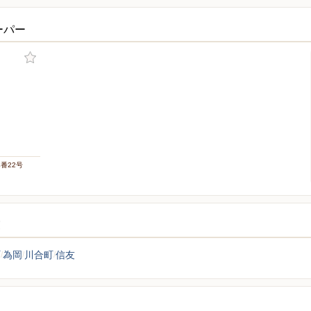
ーパー
4番22号
覧
町
為岡
川合町
信友