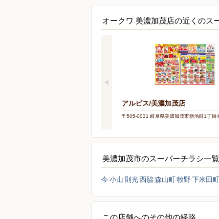
オークワ 美濃加茂店の近くのス
アルビス/美濃加茂店
〒505-0031 岐阜県美濃加茂市新池町1丁目
美濃加茂市のスーパーチラシ一
今
小山
則光
西脇
森山町
牧野
下米田
この店舗へのその他の経路