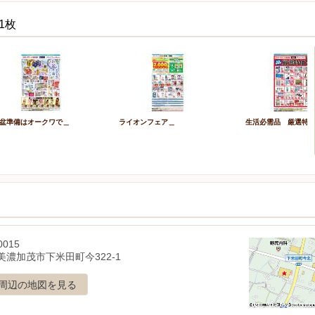
1枚
盆準備はオークワで＿
ライオンフェア＿
生活必需品 厳選特
0015
美濃加茂市下米田町今322-1
周辺の地図を見る