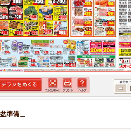
表示サ
お盆準備＿