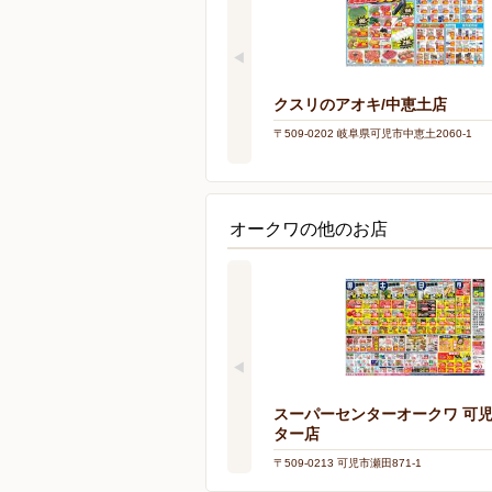
クスリのアオキ/中恵土店
〒509-0202 岐阜県可児市中恵土2060-1
オークワの他のお店
スーパーセンターオークワ 可
ター店
〒509-0213 可児市瀬田871-1