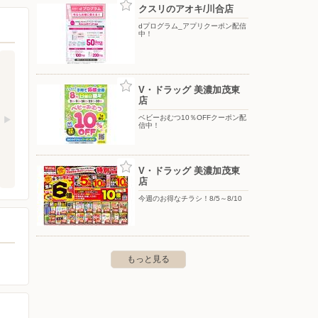
クスリのアオキ/川合店
dプログラム_アプリクーポン配信
中！
V・ドラッグ 美濃加茂東
店
ベビーおむつ10％OFFクーポン配
信中！
V・ドラッグ 美濃加茂東
店
今週のお得なチラシ！8/5～8/10
もっと見る