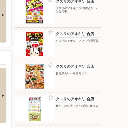
クスリのアオキ/川合店
クスリのアオキアプリ限定クーポ
ン配信中♪
Shufoo!からのお知らせ（岐阜エリア）
クスリ
クスリのアオキ/川合店
市下恵土5673番地
〒000-0000
〒505-
クスリのアオキ アプリ会員募集
中
クスリのアオキ/川合店
夏野菜カレーを作ろう！
クスリのアオキ/川合店
夏だ！BBQだ！A＆お買い物リス
児店
スーパーセンターオークワ 坂祝店
スーパ
ト
町2-2
〒505-0071 加茂郡坂祝町黒岩1516-1
〒501-3