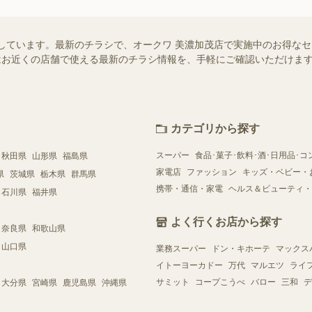
しています。最新のチラシで、オークワ 美濃加茂店で実施中のお得な
ー）ではお近くの店舗で使える最新のチラシ情報を、手軽にご確認いただけ
カテゴリから探す
スーパー
食品･菓子･飲料･酒･日用品･コ
秋田県
山形県
福島県
家電店
ファッション
キッズ・ベビー・
県
茨城県
栃木県
群馬県
携帯・通信・家電
ヘルス＆ビューティ・
石川県
福井県
よく行くお店から探す
奈良県
和歌山県
山口県
業務スーパー
ドン・キホーテ
マックス
イトーヨーカドー
万代
マルエツ
ライ
サミット
コープこうべ
バロー
三和
デ
大分県
宮崎県
鹿児島県
沖縄県