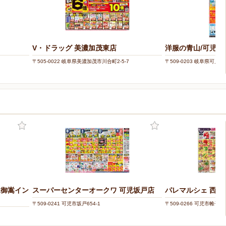
V・ドラッグ 美濃加茂東店
洋服の青山/可児
〒505-0022 岐阜県美濃加茂市川合町2-5-7
〒509-0203 岐阜県可児
児御嵩イン
スーパーセンターオークワ 可児坂戸店
パレマルシェ 西可
〒509-0241 可児市坂戸654-1
〒509-0266 可児市帷子新