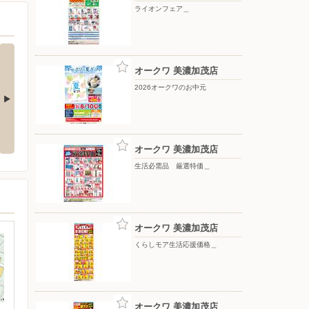
ライオンフェア＿
オークワ 美濃加茂店
2026オークワのお中元
価＿
月間ラッキーポイント＿
月間得だ値スペシャル＿
オークワ 美濃加茂店
生活必需品 厳選特価＿
オークワ 美濃加茂店
くらしモア生活応援価格＿
オークワ 美濃加茂店