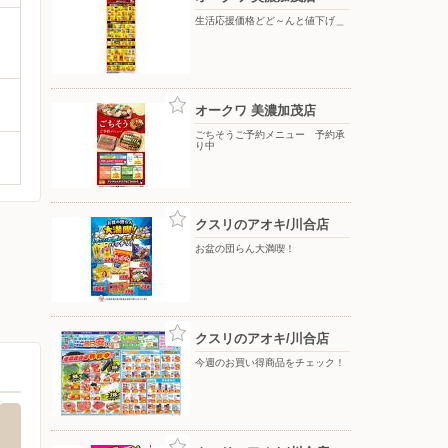
生活応援価格どど～んと値下げ＿
オークワ 美濃加茂店
ごちそうご予約メニュー 予約承
り中
クスリのアオキ/川合店
お盆の団らん大満喫！
クスリのアオキ/川合店
今週のお買い得商品をチェック！