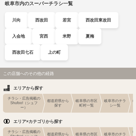
岐阜市内のスーパーチラシ一覧
川向
西改田
若宮
西改田東改田
入会地
宮西
米野
夏梅
西改田七石
上の町
この店舗へのその他の経路
エリアから探す
チラシ・広告掲載の
都道府県から
岐阜県の市区
岐阜市のチラ
Shufoo!（シュフ
探す
町村一覧
シ一覧
ー）
エリア×カテゴリから探す
チラシ・広告掲載の
都道府県から
岐阜県の市区
岐阜市のチラ