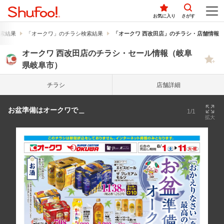
お気に入り
さがす
索結果
「オークワ」のチラシ検索結果
「オークワ 西改田店」のチラシ・店舗情報
オークワ 西改田店のチラシ・セール情報（岐阜
県岐阜市）
チラシ
店舗詳細
お盆準備はオークワで＿
1/1
拡大