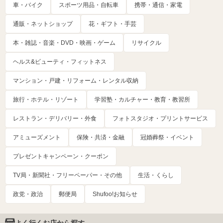
車・バイク
スポーツ用品・自転車
携帯・通信・家電
通販・ネットショップ
花・ギフト・手芸
本・雑誌・音楽・DVD・映画・ゲーム
リサイクル
ヘルス&ビューティ・フィットネス
マンション・戸建・リフォーム・レンタル収納
旅行・ホテル・リゾート
学習塾・カルチャー・教育・教習所
レストラン・デリバリー・外食
フォトスタジオ・プリントサービス
アミューズメント
保険・共済・金融
冠婚葬祭・イベント
プレゼントキャンペーン・クーポン
TV局・新聞社・フリーペーパー・その他
生活・くらし
政党・政治
郵便局
Shufoo!お知らせ
よく行くお店から探す