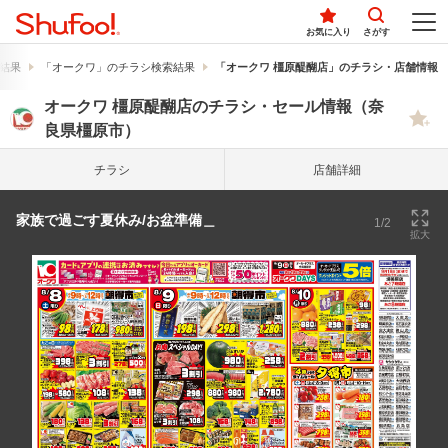
お気に入り
さがす
結果
「オークワ」のチラシ検索結果
「オークワ 橿原醍醐店」のチラシ・店舗情報
オークワ 橿原醍醐店のチラシ・セール情報（奈
良県橿原市）
チラシ
店舗詳細
家族で過ごす夏休み/お盆準備＿
1/2
拡大