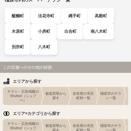
醍醐町
法花寺町
縄手町
高殿町
木原町
小房町
出合町
南八木町
別所町
八木町
この店舗へのその他の経路
エリアから探す
チラシ・広告掲載の
都道府県から
奈良県の市区
橿原市のチラ
Shufoo!（シュフ
探す
町村一覧
シ一覧
ー）
エリア×カテゴリから探す
チラシ・広告掲載の
都道府県から
奈良県の市区
橿原市のチラ
Shufoo!（シュフ
探す
町村一覧
シ一覧