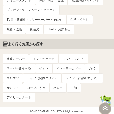
アミューズメント
保険・共済・金融
冠婚葬祭・イベント
プレゼントキャンペーン・クーポン
TV局・新聞社・フリーペーパー・その他
生活・くらし
政党・政治
郵便局
Shufoo!お知らせ
よく行くお店から探す
業務スーパー
ドン・キホーテ
マックスバリュ
スーパーみらべる
イオン
イトーヨーカドー
万代
マルエツ
ライフ（関西エリア）
ライフ（首都圏エリア）
サミット
コープこうべ
バロー
三和
デイリーカナート
©ONE COMPATH CO., LTD. All rights reserved.