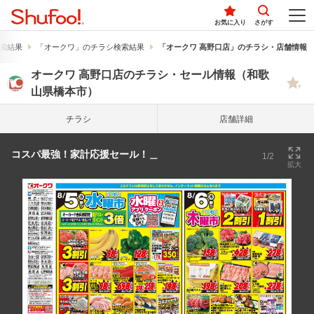
お気に入り
さがす
索結果
「オークワ」のチラシ検索結果
「オークワ 高野口店」のチラシ・店舗情報
オークワ 高野口店のチラシ・セール情報（和歌
山県橋本市）
チラシ
店舗詳細
コスパ最強！家計応援セール！＿
1/2
拡大