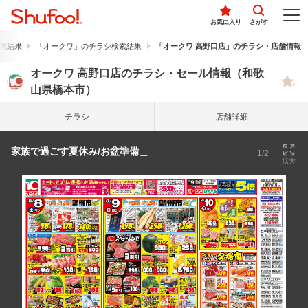
お気に入り
さがす
索結果
「オークワ」のチラシ検索結果
「オークワ 高野口店」のチラシ・店舗情報
オークワ 高野口店のチラシ・セール情報（和歌
山県橋本市）
チラシ
店舗詳細
家族で過ごす夏休み/お盆準備＿
1/2
拡大