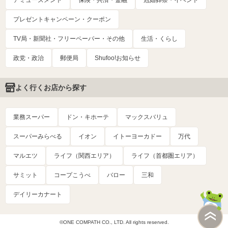
アミューズメント
保険・共済・金融
冠婚葬祭・イベント
プレゼントキャンペーン・クーポン
TV局・新聞社・フリーペーパー・その他
生活・くらし
政党・政治
郵便局
Shufoo!お知らせ
よく行くお店から探す
業務スーパー
ドン・キホーテ
マックスバリュ
スーパーみらべる
イオン
イトーヨーカドー
万代
マルエツ
ライフ（関西エリア）
ライフ（首都圏エリア）
サミット
コープこうべ
バロー
三和
デイリーカナート
©ONE COMPATH CO., LTD. All rights reserved.