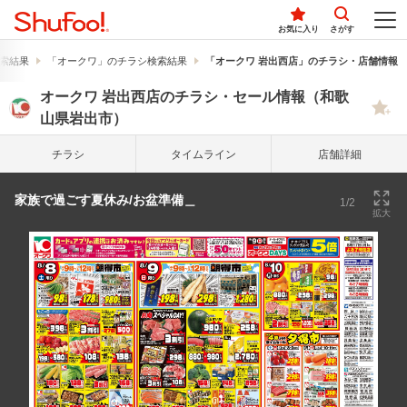
お気に入り
さがす
索結果
「オークワ」のチラシ検索結果
「オークワ 岩出西店」のチラシ・店舗情報
オークワ 岩出西店のチラシ・セール情報（和歌
山県岩出市）
チラシ
タイム
ライン
店舗詳細
家族で過ごす夏休み/お盆準備＿
1/2
拡大