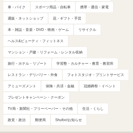
車・バイク
スポーツ用品・自転車
携帯・通信・家電
通販・ネットショップ
花・ギフト・手芸
本・雑誌・音楽・DVD・映画・ゲーム
リサイクル
ヘルス&ビューティ・フィットネス
マンション・戸建・リフォーム・レンタル収納
旅行・ホテル・リゾート
学習塾・カルチャー・教育・教習所
レストラン・デリバリー・外食
フォトスタジオ・プリントサービス
アミューズメント
保険・共済・金融
冠婚葬祭・イベント
プレゼントキャンペーン・クーポン
TV局・新聞社・フリーペーパー・その他
生活・くらし
政党・政治
郵便局
Shufoo!お知らせ