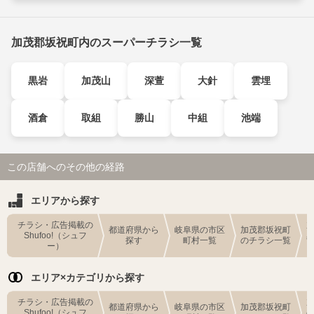
加茂郡坂祝町内のスーパーチラシ一覧
黒岩
加茂山
深萱
大針
雲埋
酒倉
取組
勝山
中組
池端
この店舗へのその他の経路
エリアから探す
チラシ・広告掲載の
都道府県から
岐阜県の市区
加茂郡坂祝町
Shufoo!（シュフ
探す
町村一覧
のチラシ一覧
ー）
エリア×カテゴリから探す
チラシ・広告掲載の
都道府県から
岐阜県の市区
加茂郡坂祝町
Shufoo!（シュフ