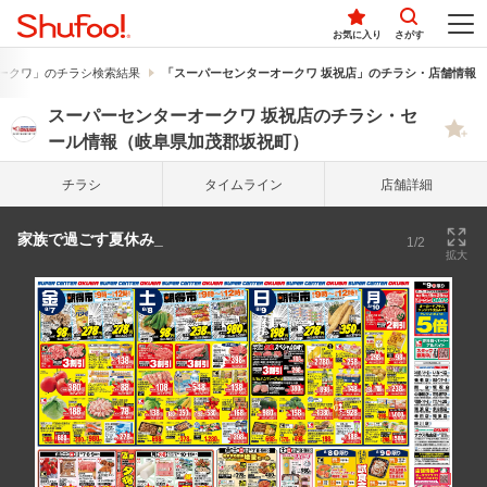
お気に入り
さがす
ークワ」のチラシ検索結果
「スーパーセンターオークワ 坂祝店」のチラシ・店舗情報
スーパーセンターオークワ 坂祝店のチラシ・セ
ール情報（岐阜県加茂郡坂祝町）
チラシ
タイム
ライン
店舗詳細
家族で過ごす夏休み_
1/2
拡大