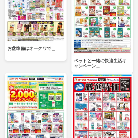
お盆準備はオークワで＿
ペットと一緒に快適生活キ
ャンペーン＿