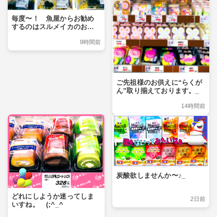
毎度〜！ 魚屋からお勧め
するのはスルメイカのお造
りです！
9時間前
ご先祖様のお供えに“らくが
ん”取り揃えております。_
14時間前
炭酸欲しませんか〜♪_
どれにしようか迷ってしま
2日前
いすね。 (;^_^