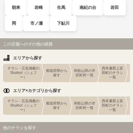
朝来
岩崎
生馬
南紀の台
岩田
岡
市ノ瀬
下鮎川
この店舗へのその他の経路
エリアから探す
チラシ・広告掲載の
西牟婁郡上富
都道府県から
和歌山県の市
Shufoo!（シュフ
田町のチラシ
探す
区町村一覧
ー）
一覧
エリア×カテゴリから探す
チラシ・広告掲載の
西牟婁郡上富
都道府県から
和歌山県の市
Shufoo!（シュフ
田町のチラシ
探す
区町村一覧
ー）
一覧
他のチラシを探す