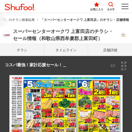
お気に入り
さがす
クワ」のチラシ検索結果
「スーパーセンターオークワ 上富田店」のチラシ・店舗情報
スーパーセンターオークワ 上富田店のチラシ・
セール情報（和歌山県西牟婁郡上富田町）
チラシ
タイム
ライン
店舗詳細
コスパ最強！家計応援セール！＿
1/2
拡大