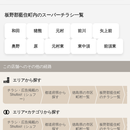
板野郡藍住町内のスーパーチラシ一覧
和田
猪熊
元村
前川
矢上前
奥野
原
元村東
東中須
前須東
この店舗へのその他の経路
エリアから探す
チラシ・広告掲載の
都道府県から
徳島県の市区
板野郡藍住町
Shufoo!（シュフ
探す
町村一覧
のチラシ一覧
ー）
エリア×カテゴリから探す
チラシ・広告掲載の
都道府県から
徳島県の市区
板野郡藍住町
Shufoo!（シュフ
探す
町村一覧
のチラシ一覧