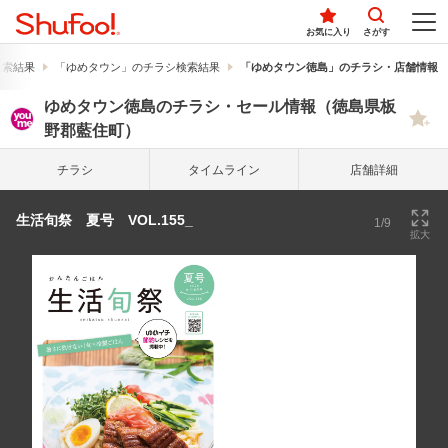
お気に入り
さがす
検索結果
「ゆめタウン」のチラシ検索結果
「ゆめタウン徳島」のチラシ・店舗情報
ゆめタウン徳島のチラシ・セール情報（徳島県板
野郡藍住町）
チラシ
タイム
ライン
店舗詳細
生活旬祭 夏号 VOL.155_
1/9
拡大