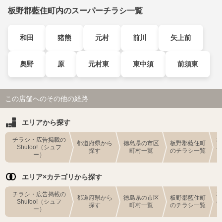
板野郡藍住町内のスーパーチラシ一覧
和田
猪熊
元村
前川
矢上前
奥野
原
元村東
東中須
前須東
この店舗へのその他の経路
エリアから探す
チラシ・広告掲載の
都道府県から
徳島県の市区
板野郡藍住町
Shufoo!（シュフ
探す
町村一覧
のチラシ一覧
ー）
エリア×カテゴリから探す
チラシ・広告掲載の
都道府県から
徳島県の市区
板野郡藍住町
Shufoo!（シュフ
探す
町村一覧
のチラシ一覧
ー）