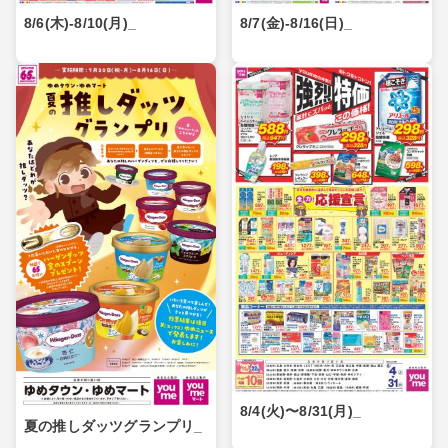
8/6(木)-8/10(月)_
8/7(金)-8/16(日)_
8/4(火)〜8/31(月)_
夏の推しダッツグランプリ_