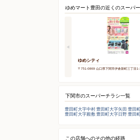
ゆめマート豊田の近くのスーパ
ゆめシティ
〒751-0869 山口県下関市伊倉新町三丁目1-
下関市のスーパーチラシ一覧
豊田町大字中村
豊田町大字矢田
豊田
豊田町大字殿敷
豊田町大字日野
豊田
この店舗へのその他の経路