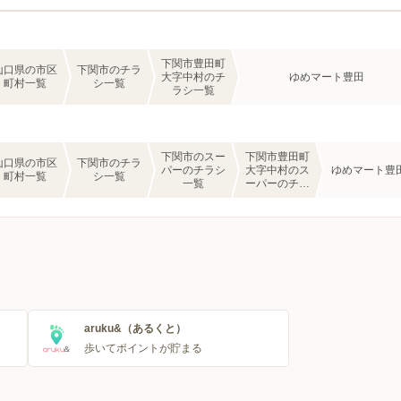
下関市豊田町
山口県の市区
下関市のチラ
大字中村のチ
ゆめマート豊田
町村一覧
シ一覧
ラシ一覧
下関市のスー
下関市豊田町
山口県の市区
下関市のチラ
パーのチラシ
大字中村のス
ゆめマート豊
町村一覧
シ一覧
一覧
ーパーのチラ
シ一覧
aruku&（あるくと）
歩いてポイントが貯まる