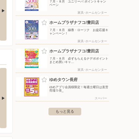
７月・８月 ユニリーバ ポイントキャン
ペーン
家具･ホームセンター
ホームプラザナフコ/豊田店
）ヘルシー・糖質と塩
ホームプラザナフコ/豊田店
ゆめタ
食サイト
７月・８月 線香・ローソク お盆応援キ
〒750-0424 山口県下関市豊田町大字矢田537-1
〒753-
ャンペーン！
家具･ホームセンター
ホームプラザナフコ/豊田店
７月・８月 必ずもらえるナデポポイント
まとめ買いキャ…
家具･ホームセンター
ゆめタウン長府
ゆめアプリ会員様限定！毎週土曜日は直営
売場５倍_
スーパー
ゆめマート新下関
ゆめマ
もっと見る
下854
〒751-0886 下関市大字石原316
〒751-0