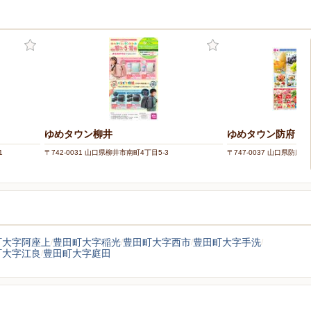
ー
ゆめタウン柳井
ゆめタウン防府
1
〒742-0031 山口県柳井市南町4丁目5-3
〒747-0037 山口県防府市
町大字阿座上
豊田町大字稲光
豊田町大字西市
豊田町大字手洗
町大字江良
豊田町大字庭田