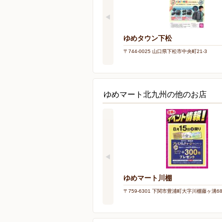
ゆめタウン下松
〒744-0025 山口県下松市中央町21-3
ゆめマート北九州の他のお店
ゆめマート川棚
〒759-6301 下関市豊浦町大字川棚藤ヶ溝68