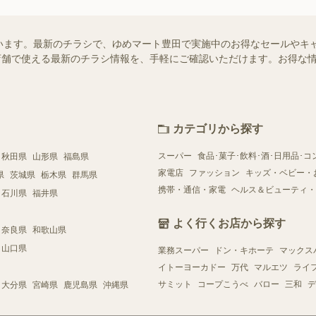
います。最新のチラシで、ゆめマート豊田で実施中のお得なセールやキ
近くの店舗で使える最新のチラシ情報を、手軽にご確認いただけます。お得な
カテゴリから探す
スーパー
食品･菓子･飲料･酒･日用品･コ
秋田県
山形県
福島県
家電店
ファッション
キッズ・ベビー・
県
茨城県
栃木県
群馬県
携帯・通信・家電
ヘルス＆ビューティ・
石川県
福井県
よく行くお店から探す
奈良県
和歌山県
山口県
業務スーパー
ドン・キホーテ
マックス
イトーヨーカドー
万代
マルエツ
ライ
サミット
コープこうべ
バロー
三和
デ
大分県
宮崎県
鹿児島県
沖縄県