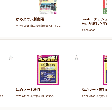
ゆめタウン新南陽
nosh（ナッシュ
分に配慮した宅配
〒746-0015 山口県周南市清水2丁目2-1
〒000-0000
ゆめマート板持
ゆめマート南仙崎
27
〒759-4102 長門市西深川3353-3
〒759-4106 長門市仙崎堂