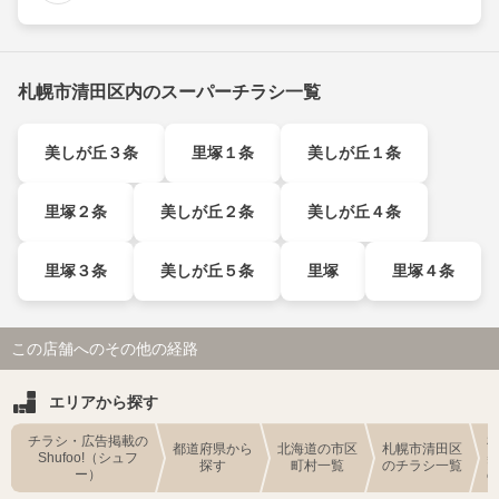
札幌市清田区内のスーパーチラシ一覧
美しが丘３条
里塚１条
美しが丘１条
里塚２条
美しが丘２条
美しが丘４条
里塚３条
美しが丘５条
里塚
里塚４条
この店舗へのその他の経路
エリアから探す
チラシ・広告掲載の
都道府県から
北海道の市区
札幌市清田区
Shufoo!（シュフ
探す
町村一覧
のチラシ一覧
ー）