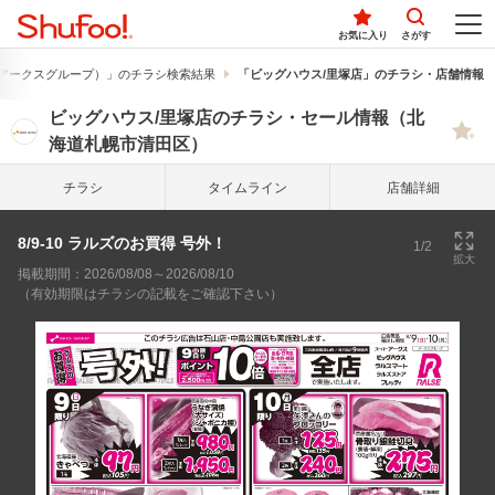
お気に入り
さがす
アークスグループ）」のチラシ検索結果
「ビッグハウス/里塚店」のチラシ・店舗情報
ビッグハウス/里塚店のチラシ・セール情報（北
海道札幌市清田区）
チラシ
タイム
ライン
店舗詳細
8/9-10 ラルズのお買得 号外！
1/2
拡大
掲載期間：2026/08/08～2026/08/10
（有効期限はチラシの記載をご確認下さい）