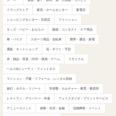
スーパー
食品・菓子・飲料・酒・日用品・コンビニ
ドラッグストア
家具・ホームセンター
家電店
ショッピングセンター・百貨店
ファッション
キッズ・ベビー・おもちゃ
眼鏡・コンタクト・ケア用品
車・バイク
スポーツ用品・自転車
携帯・通信・家電
通販・ネットショップ
花・ギフト・手芸
本・雑誌・音楽・DVD・映画・ゲーム
リサイクル
ヘルス&ビューティ・フィットネス
マンション・戸建・リフォーム・レンタル収納
旅行・ホテル・リゾート
学習塾・カルチャー・教育・教習所
レストラン・デリバリー・外食
フォトスタジオ・プリントサービス
アミューズメント
保険・共済・金融
冠婚葬祭・イベント