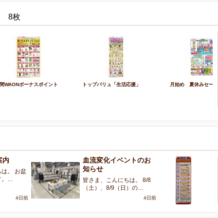
 8枚
間WAONボーナスポイント
トップバリュ「生活応援」
月始め 夏休みセー
案内
血流変化イベントのお
2
知らせ
い
は。 お盆
す。…
皆さま、こんにちは。 8/8
皆
（土）、8/9（日）の…
ン
4日前
4日前