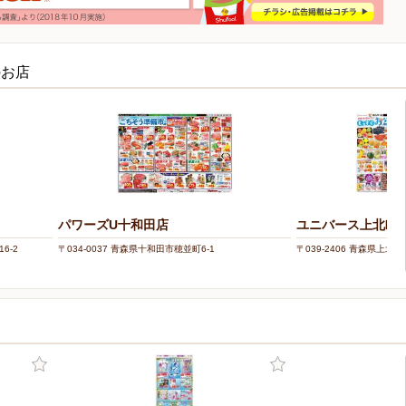
のお店
パワーズU十和田店
ユニバース上北町
6-2
〒034-0037 青森県十和田市穂並町6-1
〒039-2406 青森県上北郡