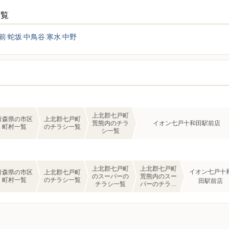
一覧
前
蛇坂
中鳥谷
寒水
中野
上北郡七戸町
青森県の市区
上北郡七戸町
荒熊内のチラ
イオン七戸十和田駅前店
町村一覧
のチラシ一覧
シ一覧
上北郡七戸町
上北郡七戸町
イオン七戸十
青森県の市区
上北郡七戸町
のスーパーの
荒熊内のスー
町村一覧
のチラシ一覧
田駅前店
チラシ一覧
パーのチラシ
一覧