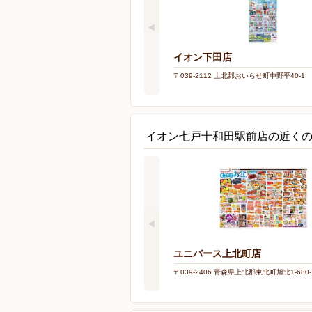
イオン下田店
〒039-2112 上北郡おいらせ町中野平40-1
イオン七戸十和田駅前店の近く
ユニバース上北町店
〒039-2406 青森県上北郡東北町旭北1-680-