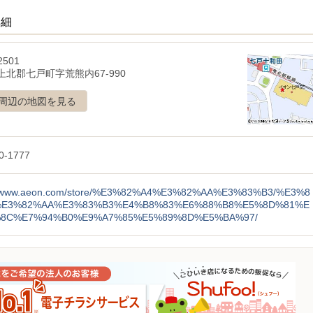
詳細
2501
上北郡七戸町字荒熊内67-990
周辺の地図を見る
0-1777
://www.aeon.com/store/%E3%82%A4%E3%82%AA%E3%83%B3/%E3%8
%E3%82%AA%E3%83%B3%E4%B8%83%E6%88%B8%E5%8D%81%E
%8C%E7%94%B0%E9%A7%85%E5%89%8D%E5%BA%97/