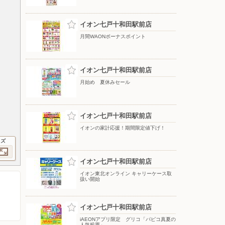
イオン七戸十和田駅前店
月間WAONボーナスポイント
イオン七戸十和田駅前店
月始め 夏休みセール
イオン七戸十和田駅前店
イオンの家計応援！期間限定値下げ！
イズ
イオン七戸十和田駅前店
イオン東北オンライン キャリーケース取
扱い開始
イオン七戸十和田駅前店
iAEONアプリ限定 グリコ「パピコ真夏の
人気投票」