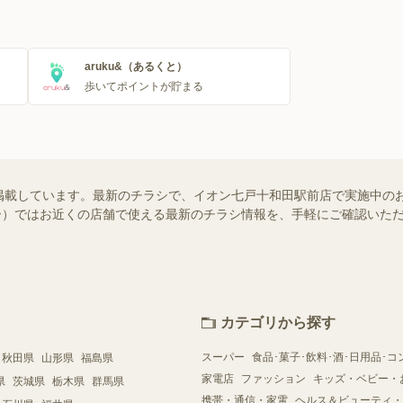
aruku&（あるくと）
歩いてポイントが貯まる
掲載しています。最新のチラシで、イオン七戸十和田駅前店で実施中の
シュフー）ではお近くの店舗で使える最新のチラシ情報を、手軽にご確認い
カテゴリから探す
スーパー
食品･菓子･飲料･酒･日用品･コ
秋田県
山形県
福島県
家電店
ファッション
キッズ・ベビー・
県
茨城県
栃木県
群馬県
携帯・通信・家電
ヘルス＆ビューティ・