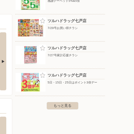
感謝デーペット5%&5倍
ツルハドラッグ七戸店
7/29号お買い得チラシ
ツルハドラッグ七戸店
7/27号家計応援チラシ
店
シュフー
ブルッ
ツルハドラッグ七戸店
東北町旭北1-680-1
〒108-0023 東京都港区芝浦3-19-26 TOPPAN芝浦ビル
〒000-00
5日・15日・25日はポイント3倍デー
もっと見る