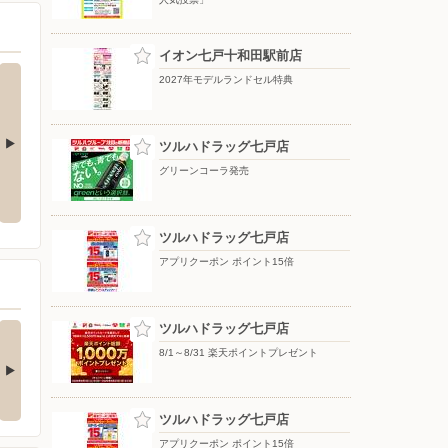
イオン七戸十和田駅前店
2027年モデルランドセル特典
ツルハドラッグ七戸店
グリーンコーラ発売
ル
イオンの家計応援！期間限定値下
イオン東北オンライン キャリー
げ！
ケース取扱い開始
ツルハドラッグ七戸店
アプリクーポン ポイント15倍
6年8月「おかえりなさ
ツルハドラッグ七戸店
エアコンのお買い換え
故郷へ」のご…
は今年が大大大チ…
8/1～8/31 楽天ポイントプレゼント
さま、こんにちは。 イオ
いよいよ暑い夏の季節がや
七戸十和田駅前で…
ってきますね♪ イオ…
5日前
ツルハドラッグ七戸店
アプリクーポン ポイント15倍