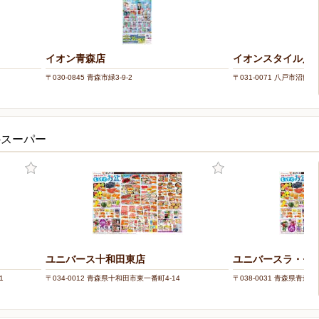
イオン青森店
イオンスタイル八
〒030-0845 青森市緑3-9-2
〒031-0071 八戸市沼
のスーパー
ユニバース十和田東店
ユニバースラ・セ
1
〒034-0012 青森県十和田市東一番町4-14
〒038-0031 青森県青森