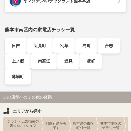
ヤマダデンキ/テックランド熊本本店
熊本市南区内の家電店チラシ一覧
日吉
近見町
刈草
島町
合志
上ノ郷
南高江
近見
鳶町
薄場町
この店舗へのその他の経路
エリアから探す
チラシ・広告掲載の
都道府県から
熊本県の市区
熊本市南区の
Shufoo!（シュフ
探す
町村一覧
チラシ一覧
ー）