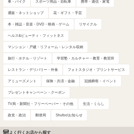
車・バイク
スポーツ用品・自転車
携帯・通信・家電
通販・ネットショップ
花・ギフト・手芸
本・雑誌・音楽・DVD・映画・ゲーム
リサイクル
ヘルス&ビューティ・フィットネス
マンション・戸建・リフォーム・レンタル収納
旅行・ホテル・リゾート
学習塾・カルチャー・教育・教習所
レストラン・デリバリー・外食
フォトスタジオ・プリントサービス
アミューズメント
保険・共済・金融
冠婚葬祭・イベント
プレゼントキャンペーン・クーポン
TV局・新聞社・フリーペーパー・その他
生活・くらし
政党・政治
郵便局
Shufoo!お知らせ
よく行くお店から探す