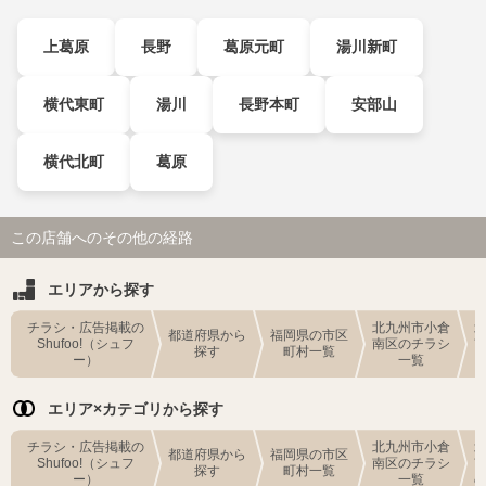
上葛原
長野
葛原元町
湯川新町
横代東町
湯川
長野本町
安部山
横代北町
葛原
この店舗へのその他の経路
エリアから探す
チラシ・広告掲載の
北九州市小倉
都道府県から
福岡県の市区
Shufoo!（シュフ
南区のチラシ
探す
町村一覧
ー）
一覧
エリア×カテゴリから探す
チラシ・広告掲載の
北九州市小倉
都道府県から
福岡県の市区
Shufoo!（シュフ
南区のチラシ
探す
町村一覧
ー）
一覧