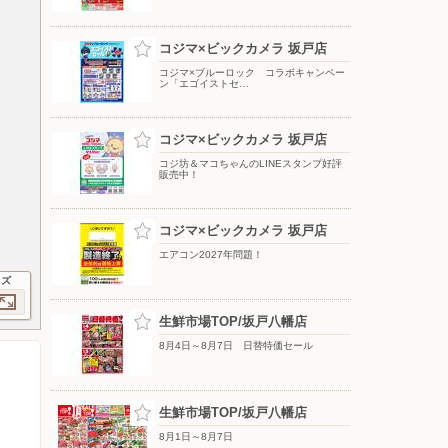
コジマ×ビックカメラ 坂戸店
コジマ×ブルーロック コラボキャンペー
ン「エゴイストセ…
コジマ×ビックカメラ 坂戸店
コジ坊＆マコちゃんのLINEスタンプ好評
販売中！
コジマ×ビックカメラ 坂戸店
エアコン2027年問題！
イズ
生鮮市場TOP/坂戸八幡店
8月4日～8月7日 日替特価セール
生鮮市場TOP/坂戸八幡店
8月1日～8月7日