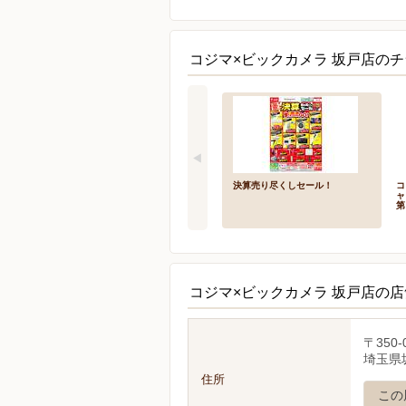
コジマ×ビックカメラ 坂戸店のチ
決算売り尽くしセール！
コ
ャ
第
コジマ×ビックカメラ 坂戸店の
〒350-
埼玉県坂
住所
この