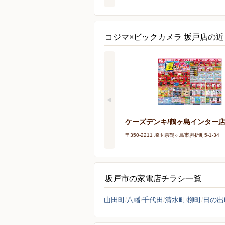
コジマ×ビックカメラ 坂戸店の
ケーズデンキ/鶴ヶ島インター
〒350-2211 埼玉県鶴ヶ島市脚折町5-1-34
坂戸市の家電店チラシ一覧
山田町
八幡
千代田
清水町
柳町
日の出