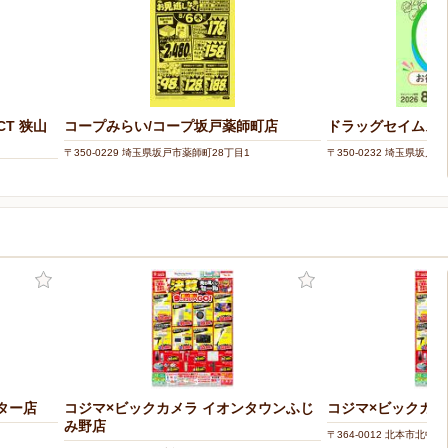
CT 狭山
コープみらい/コープ坂戸薬師町店
ドラッグセイムス
〒350-0229 埼玉県坂戸市薬師町28丁目1
〒350-0232 埼玉県坂
ター店
コジマ×ビックカメラ イオンタウンふじ
コジマ×ビックカメ
み野店
〒364-0012 北本市北中丸 