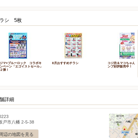
ラシ 5枚
ジマ×ブルーロック コラボキ
8月おすすめチラシ
コジ坊＆マコちゃんのL
ンペーン「エゴイストセール」
ンプ好評販売中！
２弾！
店舗詳細
0223
戸市八幡 2-5-38
周辺の地図を見る