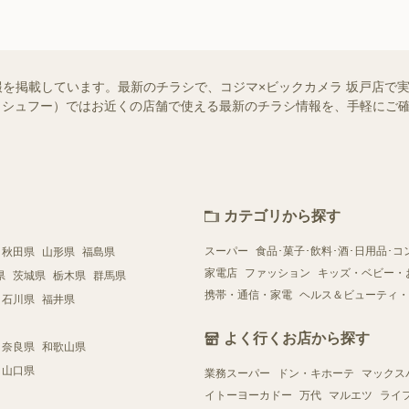
報を掲載しています。最新のチラシで、コジマ×ビックカメラ 坂戸店で
oo!（シュフー）ではお近くの店舗で使える最新のチラシ情報を、手軽に
カテゴリから探す
スーパー
食品･菓子･飲料･酒･日用品･コ
秋田県
山形県
福島県
家電店
ファッション
キッズ・ベビー・
県
茨城県
栃木県
群馬県
携帯・通信・家電
ヘルス＆ビューティ・
石川県
福井県
よく行くお店から探す
奈良県
和歌山県
山口県
業務スーパー
ドン・キホーテ
マックス
イトーヨーカドー
万代
マルエツ
ライ