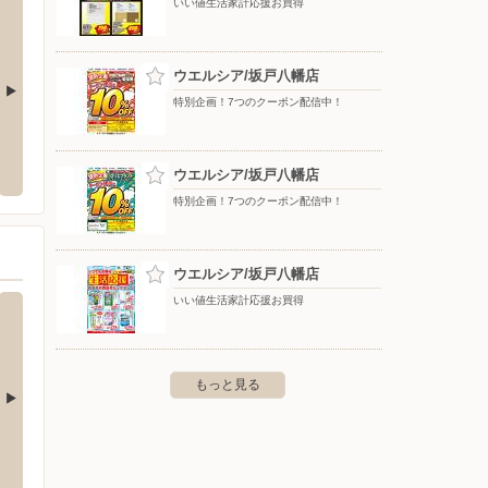
いい値生活家計応援お買得
ウエルシア/坂戸八幡店
特別企画！7つのクーポン配信中！
 坂戸中富店
ドラッグセイムス 鶴ヶ島一本松店
シュー
戸市中富町４７－１
〒350-2200 埼玉県鶴ヶ島市新町３－３－７
〒350-
ウエルシア/坂戸八幡店
特別企画！7つのクーポン配信中！
ウエルシア/坂戸八幡店
いい値生活家計応援お買得
もっと見る
ラ 北本店
コジマ×ビックカメラ 上尾春日店
コジマ
1-6
〒362-0074 上尾市春日 2-5-3
〒359-1