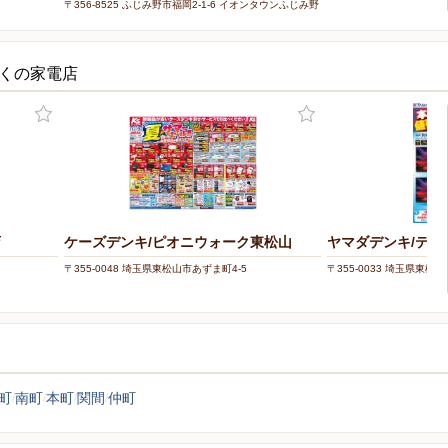
〒356-8525 ふじみ野市福岡2-1-6 イオンタウンふじみ野
2階
近くの家電店
店
ケーズデンキ/ピオニウォーク東松山
ヤマダデンキ/テッ
〒355-0048 埼玉県東松山市あずま町4-5
〒355-0033 埼玉県東松山
町
南町
本町
関間
仲町