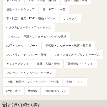
車・バイク
スポーツ用品・自転車
携帯・通信・家電
通販・ネットショップ
花・ギフト・手芸
本・雑誌・音楽・DVD・映画・ゲーム
リサイクル
ヘルス&ビューティ・フィットネス
マンション・戸建・リフォーム・レンタル収納
旅行・ホテル・リゾート
学習塾・カルチャー・教育・教習所
レストラン・デリバリー・外食
フォトスタジオ・プリントサービス
アミューズメント
保険・共済・金融
冠婚葬祭・イベント
プレゼントキャンペーン・クーポン
TV局・新聞社・フリーペーパー・その他
生活・くらし
政党・政治
郵便局
Shufoo!お知らせ
よく行くお店から探す