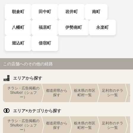
朝倉町
田中町
岩井町
南町
八幡町
福居町
伊勢南町
永楽町
堀込町
借宿町
この店舗へのその他の経路
エリアから探す
チラシ・広告掲載の
都道府県から
栃木県の市区
足利市のチラ
Shufoo!（シュフ
探す
町村一覧
シ一覧
ー）
エリア×カテゴリから探す
チラシ・広告掲載の
都道府県から
栃木県の市区
足利市のチラ
Shufoo!（シュフ
探す
町村一覧
シ一覧
ー）