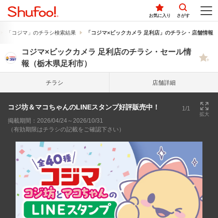
お気に入り
さがす
「コジマ」のチラシ検索結果
「コジマ×ビックカメラ 足利店」のチラシ・店舗情報
コジマ×ビックカメラ 足利店のチラシ・セール情
報（栃木県足利市）
チラシ
店舗詳細
コジ坊＆マコちゃんのLINEスタンプ好評販売中！
1/1
拡大
掲載期間：2026/04/24～2026/10/31
（有効期限はチラシの記載をご確認下さい）