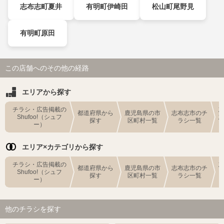
志布志町夏井
有明町伊崎田
松山町尾野見
有明町原田
この店舗へのその他の経路
エリアから探す
チラシ・広告掲載の
都道府県から
鹿児島県の市
志布志市のチ
Shufoo!（シュフ
探す
区町村一覧
ラシ一覧
ー）
エリア×カテゴリから探す
チラシ・広告掲載の
都道府県から
鹿児島県の市
志布志市のチ
Shufoo!（シュフ
探す
区町村一覧
ラシ一覧
ー）
他のチラシを探す