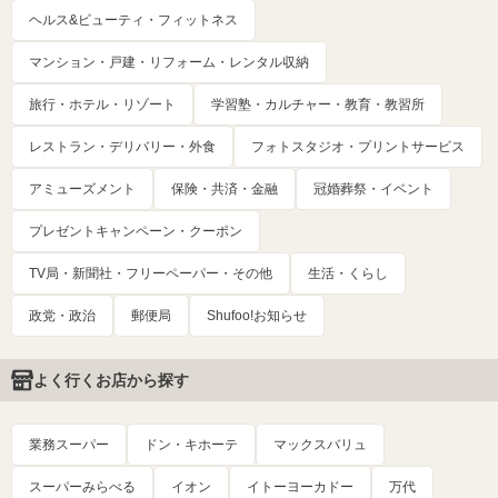
ヘルス&ビューティ・フィットネス
マンション・戸建・リフォーム・レンタル収納
旅行・ホテル・リゾート
学習塾・カルチャー・教育・教習所
レストラン・デリバリー・外食
フォトスタジオ・プリントサービス
アミューズメント
保険・共済・金融
冠婚葬祭・イベント
プレゼントキャンペーン・クーポン
TV局・新聞社・フリーペーパー・その他
生活・くらし
政党・政治
郵便局
Shufoo!お知らせ
よく行くお店から探す
業務スーパー
ドン・キホーテ
マックスバリュ
スーパーみらべる
イオン
イトーヨーカドー
万代